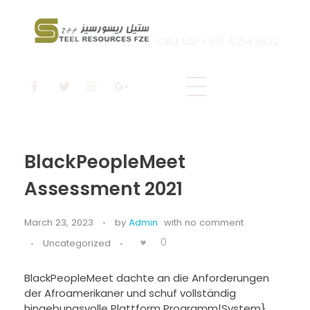
CALL US! +971 4 214 6622
Steel Resources
Steel company
BlackPeopleMeet
Assessment 2021
March 23, 2023
by
Admin
with
no comment
0
Uncategorized
BlackPeopleMeet dachte an die Anforderungen
der Afroamerikaner und schuf vollständig
hingebungsvolle Plattform Programm|System},