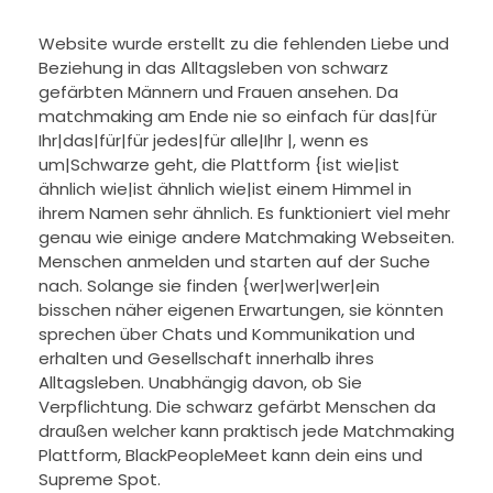
Website wurde erstellt zu die fehlenden Liebe und
Beziehung in das Alltagsleben von schwarz
gefärbten Männern und Frauen ansehen. Da
matchmaking am Ende nie so einfach für das|für
Ihr|das|für|für jedes|für alle|Ihr |, wenn es
um|Schwarze geht, die Plattform {ist wie|ist
ähnlich wie|ist ähnlich wie|ist einem Himmel in
ihrem Namen sehr ähnlich. Es funktioniert viel mehr
genau wie einige andere Matchmaking Webseiten.
Menschen anmelden und starten auf der Suche
nach. Solange sie finden {wer|wer|wer|ein
bisschen näher eigenen Erwartungen, sie könnten
sprechen über Chats und Kommunikation und
erhalten und Gesellschaft innerhalb ihres
Alltagsleben. Unabhängig davon, ob Sie
Verpflichtung. Die schwarz gefärbt Menschen da
draußen welcher kann praktisch jede Matchmaking
Plattform, BlackPeopleMeet kann dein eins und
Supreme Spot.