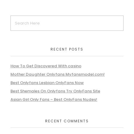
RECENT POSTS
How To Get Discovered With casino
Mother Daughter Onlyfans Myfansmodel.com!
Best Onlyfans Lesbian OnlyFans Now
Best Shemales On Onlyfans Try OnlyFans Site
Asian Girl Only Fans – Best OnlyFans Nudes!
RECENT COMMENTS