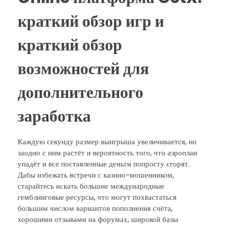
краткий обзор игр и
краткий обзор
возможностей для
дополнительного
заработка
Каждую секунду размер выигрыша увеличивается, но
заодно с ним растёт и вероятность того, что аэроплан
упадёт и все поставленные деньги попросту сгорят.
Дабы избежать встречи с казино-мошенником,
старайтесь искать большие международные
гемблинговые ресурсы, что могут похвастаться
большим числом вариантов пополнения счёта,
хорошими отзывами на форумах, широкой базы