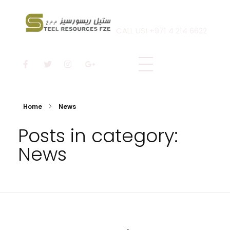
CALL US! +971 4 214 6622
Steel Resources
Steel company
Home
News
Posts in category:
News