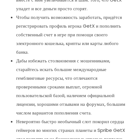
упадет и все деньги просто сгорят.
Чтобы получить возможность заработать, придётся
регистрировать профиль игрока GetX и пополнить
собственный счет в игре при помощи своего
электронного кошелька, крипты или карты любого
банка.
Дабы избежать столкновения с мошенниками,
старайтесь искать большие международные
гемблинговые ресурсы, что отличаются
проверенными сроками выплат, огромной
пользовательской базой, наличием официальной
лицензии, хорошими отзывами на форумах, большим
числом вариантов пополнения счета.
Невероятно быстро необычный слот покорил сердца
геймеров во многих странах планеты и Spribe GetX
стал появляться на бесчисленных игровых порталах,