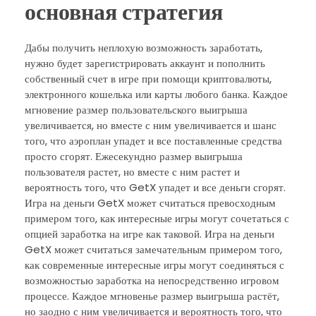
основная стратегия
Дабы получить неплохую возможность заработать,
нужно будет зарегистрировать аккаунт и пополнить
собственный счет в игре при помощи криптовалюты,
электронного кошелька или карты любого банка. Каждое
мгновение размер пользовательского выигрыша
увеличивается, но вместе с ним увеличивается и шанс
того, что аэроплан упадет и все поставленные средства
просто сгорят. Ежесекундно размер выигрыша
пользователя растет, но вместе с ним растет и
вероятность того, что GetX упадет и все деньги сгорят.
Игра на деньги GetX может считаться превосходным
примером того, как интересные игры могут сочетаться с
опцией заработка на игре как таковой. Игра на деньги
GetX может считаться замечательным примером того,
как современные интересные игры могут соединяться с
возможностью заработка на непосредственно игровом
процессе. Каждое мгновенье размер выигрыша растёт,
но заодно с ним увеличивается и вероятность того, что