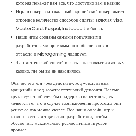
которая покажет вам все, что доступно вам в казино.
Игра в покер, зодиакальный европейский покер, имеет
огромное количество способов оплаты, включая Visa,
MasterCard, Paypal, Instadebit и банки.
Наши игры созданы самыми популярными
разработчиками программного обеспечения в
отрасли, и Microgaming лидирует.
Фантастический способ играть и наслаждаться живым
казино, где бы вы ни находились.
Обычно это код «без депозита», код «бесплатных
вращений» и код «соответствующий депозит». Частью
круглосуточной службы поддержки клиентов здесь
является то, что в случае возникновения проблемы они
решат ее как можно скорее. Все наши онлайн-игры
казино честны и тщательно разработаны, чтобы
обеспечить максимально реалистичный игровой
процесс.