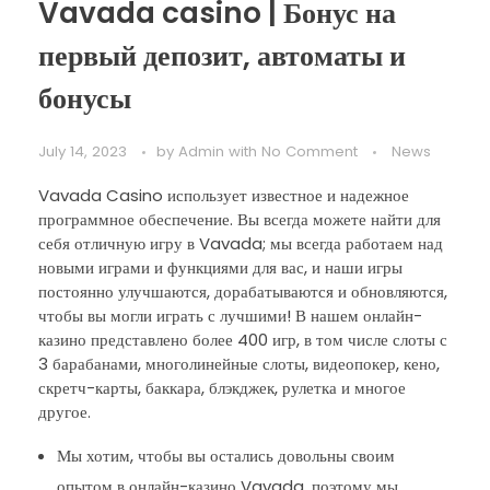
Vavada casino | Бонус на
первый депозит, автоматы и
бонусы
July 14, 2023
by
Admin
with
No Comment
News
Vavada Casino использует известное и надежное
программное обеспечение. Вы всегда можете найти для
себя отличную игру в Vavada; мы всегда работаем над
новыми играми и функциями для вас, и наши игры
постоянно улучшаются, дорабатываются и обновляются,
чтобы вы могли играть с лучшими! В нашем онлайн-
казино представлено более 400 игр, в том числе слоты с
3 барабанами, многолинейные слоты, видеопокер, кено,
скретч-карты, баккара, блэкджек, рулетка и многое
другое.
Мы хотим, чтобы вы остались довольны своим
опытом в онлайн-казино Vavada, поэтому мы