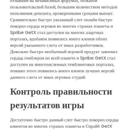
отзывами на независимых форумах, большой
пользовательской базой, большим количеством методов
пополнения депозита, проверенными сроками выплат.
Сравнительно быстро указанный слот онлайн быстро
покорил сердца игроков во многих странах планеты и
Spribe GetX стал доступен на многих азартных
порталах, вдобавок появилось много клонов обоих
версий указанного слота от иных разработчиков.
Довольно быстро необычный игровой продукт завоевал
сердца гемблеров по всей планете и Spribe GetX стал
доступен на многочисленных гемблинговых порталах,
помимо этого появилось много клонов лучших версий
данного слота от иных игровых студий.
Контроль правильности
результатов игры
Достаточно быстро данный слот быстро покорил сердца
клиентов во многих странах планеты и Спрайб GetX