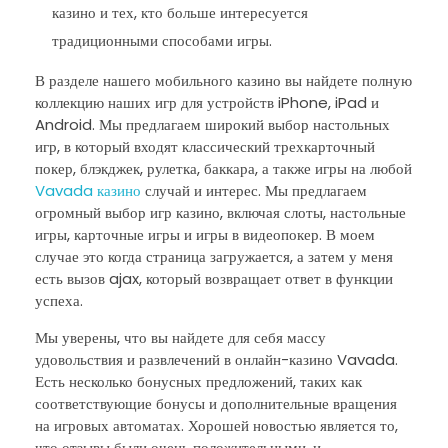
казино и тех, кто больше интересуется
традиционными способами игры.
В разделе нашего мобильного казино вы найдете полную
коллекцию наших игр для устройств iPhone, iPad и
Android. Мы предлагаем широкий выбор настольных
игр, в который входят классический трехкарточный
покер, блэкджек, рулетка, баккара, а также игры на любой
Vavada казино
случай и интерес. Мы предлагаем
огромный выбор игр казино, включая слоты, настольные
игры, карточные игры и игры в видеопокер. В моем
случае это когда страница загружается, а затем у меня
есть вызов ajax, который возвращает ответ в функции
успеха.
Мы уверены, что вы найдете для себя массу
удовольствия и развлечений в онлайн-казино Vavada.
Есть несколько бонусных предложений, таких как
соответствующие бонусы и дополнительные вращения
на игровых автоматах. Хорошей новостью является то,
что отзывы были очень положительными, и