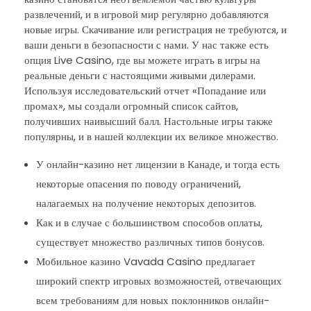
развлечений, и в игровой мир регулярно добавляются
новые игры. Скачивание или регистрация не требуются, и
ваши деньги в безопасности с нами. У нас также есть
опция Live Casino, где вы можете играть в игры на
реальные деньги с настоящими живыми дилерами.
Используя исследовательский отчет «Попадание или
промах», мы создали огромный список сайтов,
получивших наивысший балл. Настольные игры также
популярны, и в нашей коллекции их великое множество.
У онлайн-казино нет лицензии в Канаде, и тогда есть
некоторые опасения по поводу ограничений,
налагаемых на получение некоторых депозитов.
Как и в случае с большинством способов оплаты,
существует множество различных типов бонусов.
Мобильное казино Vavada Casino предлагает
широкий спектр игровых возможностей, отвечающих
всем требованиям для новых поклонников онлайн-