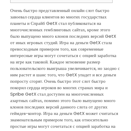
Очень быстро представленный онлайн слот быстро
завоевал сердца клиентов во многих государствах
планеты и Спрайб GetX стал публиковаться на
многочисленных гемблинговых сайтах, кроме этого
было выпущено много клонов последних версий GetX
от иных игровых студий. Игра на деньги GetX стала
превосходным примером того, как современные
интересные игры могут сочетаться с опцией заработка
на игре как таковой. Каждое мгновение размер
пользовательского выигрыша увеличивается, но заодно с
ним растет и шанс того, что GetX упадет и все деньги
попросту сгорят. Очень быстро этот слот быстро
покорил сердца игроков во многих странах мира и
Spribe GetX стал доступен на многочисленных
азартных сайтах, помимо этого было выпущено много
клонов последних версий данного слота от других
геймдев-контор. Игра на деньги GetX может считаться
знаменательным примером того, как относительно
простые игры могут сочетаться с опцией заработка на