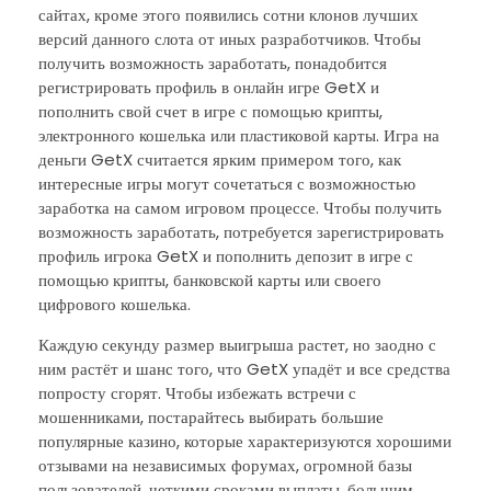
сайтах, кроме этого появились сотни клонов лучших
версий данного слота от иных разработчиков. Чтобы
получить возможность заработать, понадобится
регистрировать профиль в онлайн игре GetX и
пополнить свой счет в игре с помощью крипты,
электронного кошелька или пластиковой карты. Игра на
деньги GetX считается ярким примером того, как
интересные игры могут сочетаться с возможностью
заработка на самом игровом процессе. Чтобы получить
возможность заработать, потребуется зарегистрировать
профиль игрока GetX и пополнить депозит в игре с
помощью крипты, банковской карты или своего
цифрового кошелька.
Каждую секунду размер выигрыша растет, но заодно с
ним растёт и шанс того, что GetX упадёт и все средства
попросту сгорят. Чтобы избежать встречи с
мошенниками, постарайтесь выбирать большие
популярные казино, которые характеризуются хорошими
отзывами на независимых форумах, огромной базы
пользователей, четкими сроками выплаты, большим