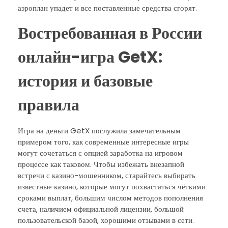
аэроплан упадет и все поставленные средства сгорят.
Востребованная в России
онлайн-игра GetX:
история и базовые
правила
Игра на деньги GetX послужила замечательным
примером того, как современные интересные игры
могут сочетаться с опцией заработка на игровом
процессе как таковом. Чтобы избежать внезапной
встречи с казино-мошенником, старайтесь выбирать
известные казино, которые могут похвастаться чёткими
сроками выплат, большим числом методов пополнения
счета, наличием официальной лицензии, большой
пользовательской базой, хорошими отзывами в сети.