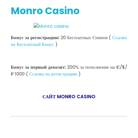
Monro Casino
Бонус за регистрацию:
20 Бесплатных Спинов (
Ссылка
на Бесплатный Бонус
)
Бонус за первый депозит:
200% за пополнение на €/$/
₽ 1000 (
Ссылка на регистрацию
)
САЙТ MONRO CASINO