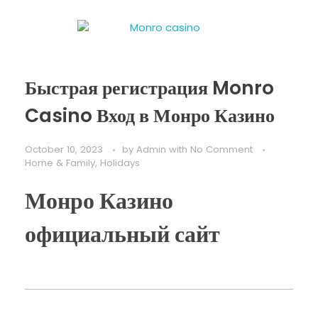
Быстрая регистрация Monro
Casino Вход в Монро Казино
October 10, 2023
by
Admin
with
No Comment
Home & Family, Holidays
Монро Казино
официальный сайт