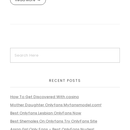
RECENT POSTS
How To Get Discovered With casino
Mother Daughter Onlyfans Myfansmodel.com!
Best Onlyfans Lesbian OnlyFans Now
Best Shemales On Onlyfans Try OnlyFans Site
Asian Girl Only Fans – Best OnlyFans Nudes!