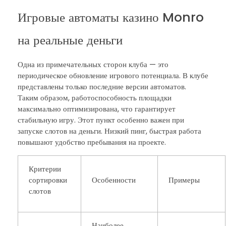
Игровые автоматы казино Monro
на реальные деньги
Одна из примечательных сторон клуба — это
периодическое обновление игрового потенциала. В клубе
представлены только последние версии автоматов.
Таким образом, работоспособность площадки
максимально оптимизирована, что гарантирует
стабильную игру. Этот пункт особенно важен при
запуске слотов на деньги. Низкий пинг, быстрая работа
повышают удобство пребывания на проекте.
Критерии
сортировки
Особенности
Примеры
слотов
Наиболее