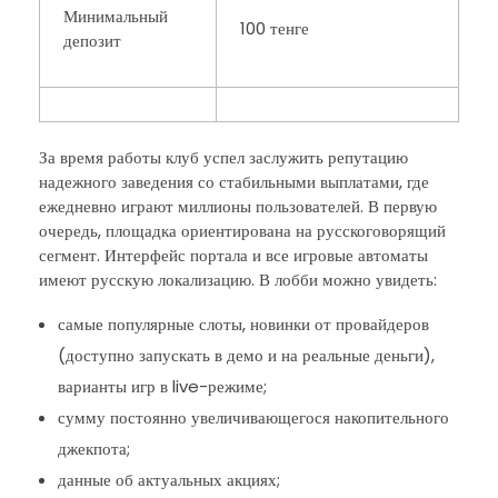
Минимальный
100 тенге
депозит
За время работы клуб успел заслужить репутацию
надежного заведения со стабильными выплатами, где
ежедневно играют миллионы пользователей. В первую
очередь, площадка ориентирована на русскоговорящий
сегмент. Интерфейс портала и все игровые автоматы
имеют русскую локализацию. В лобби можно увидеть:
самые популярные слоты, новинки от провайдеров
(доступно запускать в демо и на реальные деньги),
варианты игр в live-режиме;
сумму постоянно увеличивающегося накопительного
джекпота;
данные об актуальных акциях;