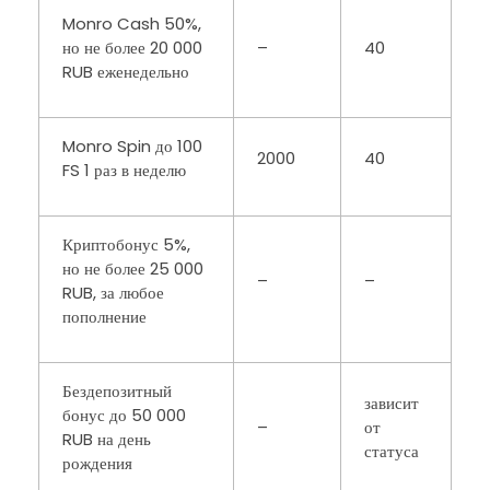
Monro Cash 50%,
но не более 20 000
–
40
RUB еженедельно
Monro Spin до 100
2000
40
FS 1 раз в неделю
Криптобонус 5%,
но не более 25 000
–
–
RUB, за любое
пополнение
Бездепозитный
зависит
бонус до 50 000
–
от
RUB на день
статуса
рождения