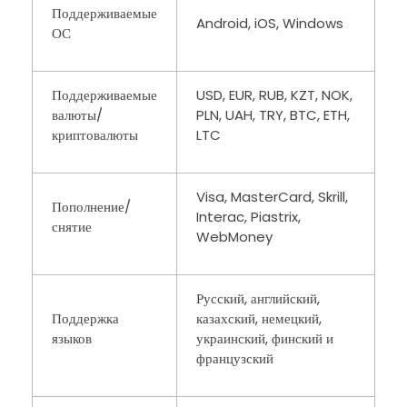
Поддерживаемые
Android, iOS, Windows
ОС
Поддерживаемые
USD, EUR, RUB, KZT, NOK,
валюты/
PLN, UAH, TRY, BTC, ETH,
криптовалюты
LTC
Visa, MasterCard, Skrill,
Пополнение/
Interac, Piastrix,
снятие
WebMoney
Русский, английский,
Поддержка
казахский, немецкий,
языков
украинский, финский и
французский