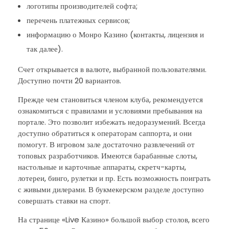
логотипы производителей софта;
перечень платежных сервисов;
информацию о Монро Казино (контакты, лицензия и
так далее).
Счет открывается в валюте, выбранной пользователями.
Доступно почти 20 вариантов.
Прежде чем становиться членом клуба, рекомендуется
ознакомиться с правилами и условиями пребывания на
портале. Это позволит избежать недоразумений. Всегда
доступно обратиться к операторам саппорта, и они
помогут. В игровом зале достаточно развлечений от
топовых разработчиков. Имеются барабанные слоты,
настольные и карточные аппараты, скретч-карты,
лотереи, бинго, рулетки и пр. Есть возможность поиграть
с живыми дилерами. В букмекерском разделе доступно
совершать ставки на спорт.
На странице «Live Казино» большой выбор столов, всего