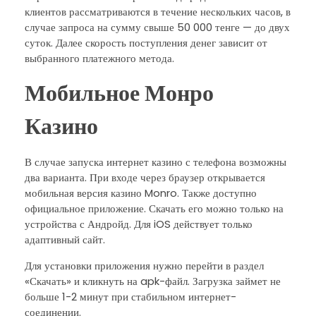
клиентов рассматриваются в течение нескольких часов, в
случае запроса на сумму свыше 50 000 тенге — до двух
суток. Далее скорость поступления денег зависит от
выбранного платежного метода.
Мобильное Монро
Казино
В случае запуска интернет казино с телефона возможны
два варианта. При входе через браузер открывается
мобильная версия казино Monro. Также доступно
официальное приложение. Скачать его можно только на
устройства с Андройд. Для iOS действует только
адаптивный сайт.
Для установки приложения нужно перейти в раздел
«Скачать» и кликнуть на apk-файл. Загрузка займет не
больше 1-2 минут при стабильном интернет-
соединении.