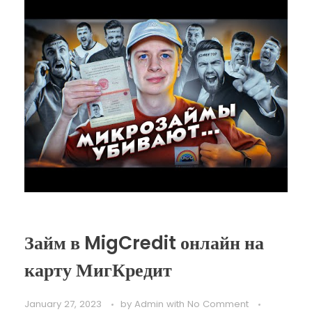
Займ в MigCredit онлайн на
карту МигКредит
January 27, 2023
by
Admin
with
No Comment