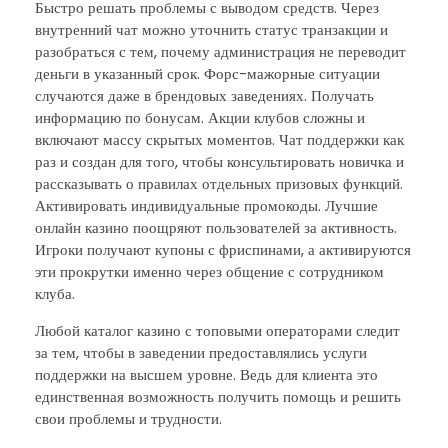
Быстро решать проблемы с выводом средств. Через
внутренний чат можно уточнить статус транзакции и
разобраться с тем, почему администрация не переводит
деньги в указанный срок. Форс-мажорные ситуации
случаются даже в брендовых заведениях. Получать
информацию по бонусам. Акции клубов сложны и
включают массу скрытых моментов. Чат поддержки как
раз и создан для того, чтобы консультировать новичка и
рассказывать о правилах отдельных призовых функций.
Активировать индивидуальные промокоды. Лучшие
онлайн казино поощряют пользователей за активность.
Игроки получают купоны с фриспинами, а активируются
эти прокрутки именно через общение с сотрудником
клуба.
Любой каталог казино с топовыми операторами следит
за тем, чтобы в заведении предоставлялись услуги
поддержки на высшем уровне. Ведь для клиента это
единственная возможность получить помощь и решить
свои проблемы и трудности.