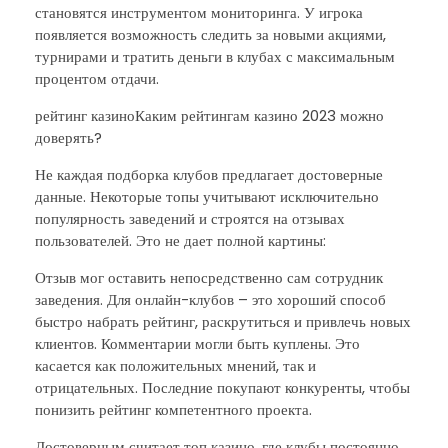
становятся инструментом мониторинга. У игрока
появляется возможность следить за новыми акциями,
турнирами и тратить деньги в клубах с максимальным
процентом отдачи.
рейтинг казиноКаким рейтингам казино 2023 можно
доверять?
Не каждая подборка клубов предлагает достоверные
данные. Некоторые топы учитывают исключительно
популярность заведений и строятся на отзывах
пользователей. Это не дает полной картины:
Отзыв мог оставить непосредственно сам сотрудник
заведения. Для онлайн-клубов – это хороший способ
быстро набрать рейтинг, раскрутиться и привлечь новых
клиентов. Комментарии могли быть куплены. Это
касается как положительных мнений, так и
отрицательных. Последние покупают конкуренты, чтобы
понизить рейтинг компетентного проекта.
Достоверным считает топ казино, где клубы постоянно