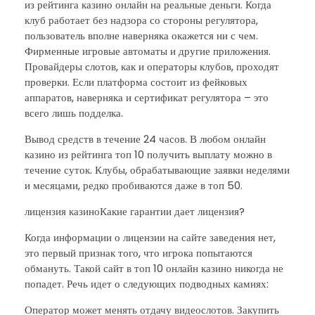
из рейтинга казино онлайн на реальные деньги. Когда
клуб работает без надзора со стороны регулятора,
пользователь вполне наверняка окажется ни с чем.
Фирменные игровые автоматы и другие приложения.
Провайдеры слотов, как и операторы клубов, проходят
проверки. Если платформа состоит из фейковых
аппаратов, наверняка и сертификат регулятора – это
всего лишь подделка.
Вывод средств в течение 24 часов. В любом онлайн
казино из рейтинга топ 10 получить выплату можно в
течение суток. Клубы, обрабатывающие заявки неделями
и месяцами, редко пробиваются даже в топ 50.
лицензия казиноКакие гарантии дает лицензия?
Когда информации о лицензии на сайте заведения нет,
это первый признак того, что игрока попытаются
обмануть. Такой сайт в топ 10 онлайн казино никогда не
попадет. Речь идет о следующих подводных камнях:
Оператор может менять отдачу видеослотов. Закупить