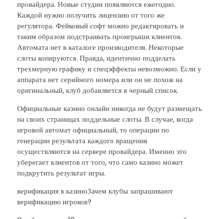
провайдера. Новые студии появляются ежегодно.
Каждой нужно получить лицензию от того же
регулятора. Фейковый софт можно редактировать и
таким образом подстраивать проигрыши клиентов.
Автомата нет в каталоге производителя. Некоторые
слоты копируются. Правда, идентично подделать
трехмерную графику и спецэффекты невозможно. Если у
аппарата нет серийного номера или он не похож на
оригинальный, клуб добавляется в черный список.
Официальные казино онлайн никогда не будут размещать
на своих страницах поддельные слоты. В случае, когда
игровой автомат официальный, то операции по
генерации результата каждого вращения
осуществляются на сервере провайдера. Именно это
уберегает клиентов от того, что само казино может
подкрутить результат игры.
верификация в казиноЗачем клубы запрашивают
верификацию игроков?