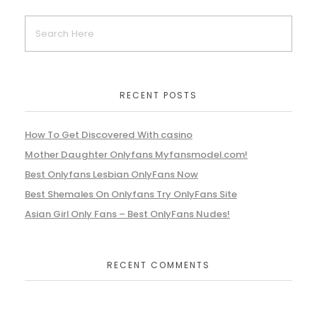
RECENT POSTS
How To Get Discovered With casino
Mother Daughter Onlyfans Myfansmodel.com!
Best Onlyfans Lesbian OnlyFans Now
Best Shemales On Onlyfans Try OnlyFans Site
Asian Girl Only Fans – Best OnlyFans Nudes!
RECENT COMMENTS