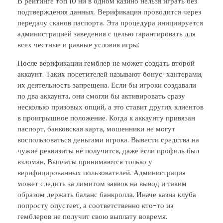
В рейтинге топ 10 ни в одном казино нельзя играть без
подтверждения данных. Верификация проводится через
передачу сканов паспорта. Эта процедура инициируется
администрацией заведения с целью гарантировать для
всех честные и равные условия игры:
После верификации гемблер не может создать второй
аккаунт. Таких посетителей называют бонус-хантерами,
их деятельность запрещена. Если бы игроки создавали
по два аккаунта, они смогли бы активировать сразу
несколько призовых опций, а это ставит других клиентов
в проигрышное положение. Когда к аккаунту привязан
паспорт, банковская карта, мошенники не могут
воспользоваться деньгами игрока. Вывести средства на
чужие реквизиты не получится, даже если профиль был
взломан. Выплаты принимаются только у
верифицированных пользователей. Администрация
может следить за лимитом заявок на вывод и таким
образом держать баланс банкролла. Иначе казна клуба
попросту опустеет, а соответственно кто-то из
гемблеров не получит свою выплату вовремя.