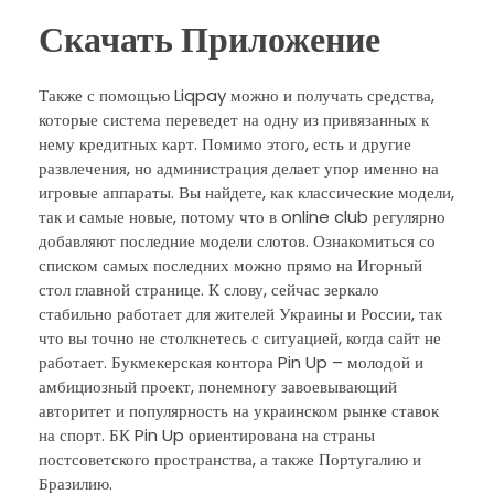
Скачать Приложение
Также с помощью Liqpay можно и получать средства,
которые система переведет на одну из привязанных к
нему кредитных карт. Помимо этого, есть и другие
развлечения, но администрация делает упор именно на
игровые аппараты. Вы найдете, как классические модели,
так и самые новые, потому что в online club регулярно
добавляют последние модели слотов. Ознакомиться со
списком самых последних можно прямо на Игорный
стол главной странице. К слову, сейчас зеркало
стабильно работает для жителей Украины и России, так
что вы точно не столкнетесь с ситуацией, когда сайт не
работает. Букмекерская контора Pin Up – молодой и
амбициозный проект, понемногу завоевывающий
авторитет и популярность на украинском рынке ставок
на спорт. БК Pin Up ориентирована на страны
постсоветского пространства, а также Португалию и
Бразилию.