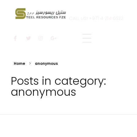
CALL US! +971 4 214 6622
Steel Resources
Steel company
Home
anonymous
Posts in category:
anonymous