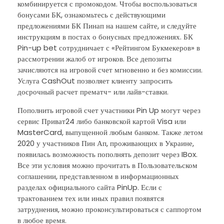
комбинируется с промокодом. Чтобы воспользоваться
бонусами БК, ознакомьтесь с действующими
предложениями БК Пинап на нашем сайте, и следуйте
инструкциям в постах о бонусных предложениях. БК
Pin-up bet сотрудничает с «Рейтингом Букмекеров» в
рассмотрении жалоб от игроков. Все депозиты
зачисляются на игровой счет мгновенно и без комиссии.
Услуга CashOut позволяет клиенту запросить
досрочный расчет прематч- или лайв-ставки.
Пополнить игровой счет участники Pin Up могут через
сервис Приват24 либо банковской картой Visa или
MasterCard, выпущенной любым банком. Также летом
2020 у участников Пин Ап, проживающих в Украине,
появилась возможность пополнять депозит через IBox.
Все эти условия можно прочитать в Пользовательском
соглашении, представленном в информационных
разделах официального сайта PinUp. Если с
трактованием тех или иных правил появятся
затруднения, можно проконсультироваться с саппортом
в любое время.