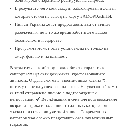
если игроки оперативно реагируют на запросы.
В результате чего мой аккаунт заблокирован и деньги
которые стояли на вывод на карту ЗАМОРОЖЕНЫ.
Пин ап Украина хочет предоставить вам отличные
развлечения, но в то же время заботится о вашей
безопасности и здоровье.
Программа может быть установлена не только на
смартфон, но и на планшет.
В этом случае гемблеру понадобится отправить в
саппорт Pin Up скан документа, удостоверяющего
личность. Отдача слотов в лицензионных казино %,
потому шанс на успех весьма высок. На указанный вами
e-mail отправлено письмо с подтверждением
регистрации.
Верификация нужна для подтверждения
возраста игрока и подлинности данных, которые он
указал при создании учетной записи. Современных
беттеров уже сложно представить себе без мобильных
гаджетов.