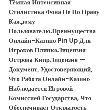
Тёмная Интенсивная
Стилистика Фона Не По Нраву
Каждому
Пользователю.Преимущества
Онлайн-Казино Pin Up Для
Игроков ПлинкоЛицензия
Острова КипрЛицензия —
Документ, Удостоверяющий,
Что Работа Онлайн-Казино
Наблюдается Игровой
Комиссией Государства, Что
Обеспечивает Открытость