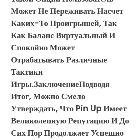
Может Не Переживать Насчет
Каких-То Проигрышей, Так
Как Баланс Виртуальный И
Спокойно Может
Отрабатывать Различные
Тактики
Игры.ЗаключениеПодводя
Итог, Можно Смело
Утверждать, Что Pin Up Имеет
Великолепную Репутацию И До
Сих Пор Продолжает Успешно