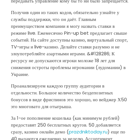
передавать управление кому бы то ни было запрещается.
Получив один из таких кодов, обязательно узнайте у
службы поддержки, что он даёт. Главным
преимуществом компании я могу назвать ставки в
режиме live. Ежемесячно Pin-up bet предлагает свыше
событий. На сайте доступны казино, виртуальный спорт,
TV-игры и live-казино. Делайте ставки разумно и не
злоупотребляйте азартными играми. &#128286; К
ресурсу не допускаются игроки моложе 18 лет для
снижения остроты проблемы игромании (лудомании) в
Украине.
Проанализируем каждую группу аудитории в
отдельности. Большое количество бездепозитных
бонусов в виде фриспинов это хорошо, но вейджер Х50
это многовато для отыгрыша.
За 1-ое пополнение кошелька (как минимум рублей)
предоставят 250 бесплатных кругов. 50 добавляется
сразу, казино онлайн демо (
prazdniktoday.ru
) еще по
40 выдаются ежедневно за неделю. Ассортимент