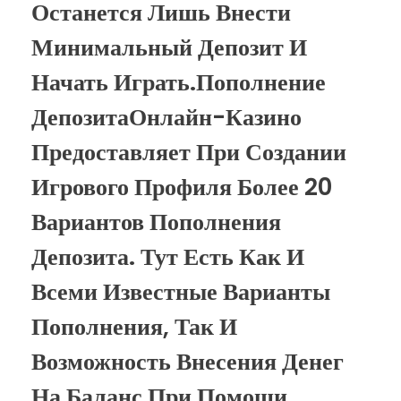
Останется Лишь Внести
Минимальный Депозит И
Начать Играть.Пополнение
ДепозитаОнлайн-Казино
Предоставляет При Создании
Игрового Профиля Более 20
Вариантов Пополнения
Депозита. Тут Есть Как И
Всеми Известные Варианты
Пополнения, Так И
Возможность Внесения Денег
На Баланс При Помощи