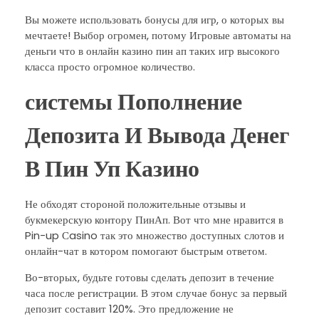
Вы можете использовать бонусы для игр, о которых вы
мечтаете! Выбор огромен, потому Игровые автоматы на
деньги что в онлайн казино пин ап таких игр высокого
класса просто огромное количество.
системы Пополнение
Депозита И Вывода Денег
В Пин Уп Казино
Не обходят стороной положительные отзывы и
букмекерскую контору ПинАп. Вот что мне нравится в
Pin-up Сasino так это множество доступных слотов и
онлайн-чат в котором помогают быстрым ответом.
Во-вторых, будьте готовы сделать депозит в течение
часа после регистрации. В этом случае бонус за первый
депозит составит 120%. Это предложение не