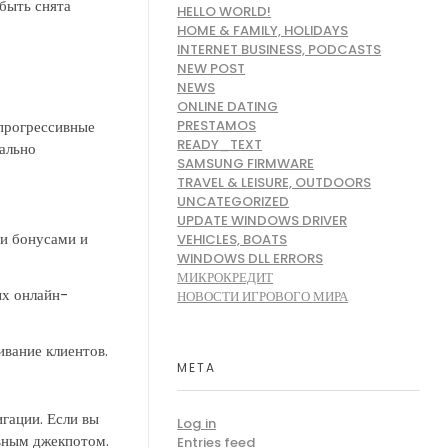
быть снята
HELLO WORLD!
HOME & FAMILY, HOLIDAYS
INTERNET BUSINESS, PODCASTS
NEW POST
NEWS
ONLINE DATING
PRESTAMOS
прогрессивные
READY_TEXT
мально
SAMSUNG FIRMWARE
TRAVEL & LEISURE, OUTDOORS
UNCATEGORIZED
UPDATE WINDOWS DRIVER
и бонусами и
VEHICLES, BOATS
WINDOWS DLL ERRORS
МИКРОКРЕДИТ
ых онлайн-
НОВОСТИ ИГРОВОГО МИРА
вание клиентов.
META
гации. Если вы
Log in
ивным джекпотом.
Entries feed