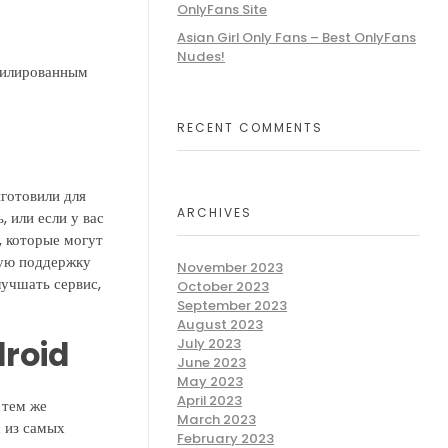
OnlyFans Site
Asian Girl Only Fans – Best OnlyFans
Nudes!
филированным
RECENT COMMENTS
готовили для
ARCHIVES
, или если у вас
, которые могут
шую поддержку
November 2023
лучшать сервис,
October 2023
September 2023
August 2023
droid
July 2023
June 2023
May 2023
April 2023
 тем же
March 2023
м из самых
February 2023