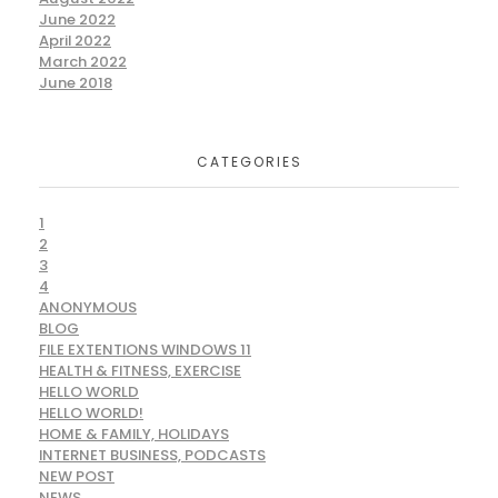
June 2022
April 2022
March 2022
June 2018
CATEGORIES
1
2
3
4
ANONYMOUS
BLOG
FILE EXTENTIONS WINDOWS 11
HEALTH & FITNESS, EXERCISE
HELLO WORLD
HELLO WORLD!
HOME & FAMILY, HOLIDAYS
INTERNET BUSINESS, PODCASTS
NEW POST
NEWS