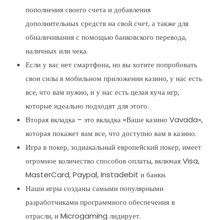
пополнения своего счета и добавления
дополнительных средств на свой счет, а также для
обналичивания с помощью банковского перевода,
наличных или чека.
Если у вас нет смартфона, но вы хотите попробовать
свои силы в мобильном приложении казино, у нас есть
все, что вам нужно, и у нас есть целая куча игр,
которые идеально подходят для этого.
Вторая вкладка – это вкладка «Ваше казино Vavada»,
которая покажет вам все, что доступно вам в казино.
Игра в покер, зодиакальный европейский покер, имеет
огромное количество способов оплаты, включая Visa,
MasterCard, Paypal, Instadebit и банки.
Наши игры созданы самыми популярными
разработчиками программного обеспечения в
отрасли, и Microgaming лидирует.