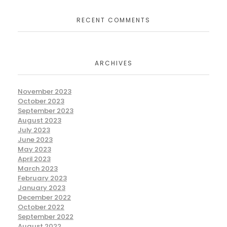
RECENT COMMENTS
ARCHIVES
November 2023
October 2023
September 2023
August 2023
July 2023
June 2023
May 2023
April 2023
March 2023
February 2023
January 2023
December 2022
October 2022
September 2022
August 2022