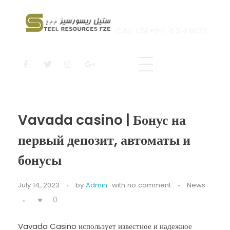
CALL US! +971 4 214 6622
Steel Resources
Steel company
Vavada casino | Бонус на
первый депозит, автоматы и
бонусы
July 14, 2023
by
Admin
with
no comment
News
0
Vavada Casino использует известное и надежное