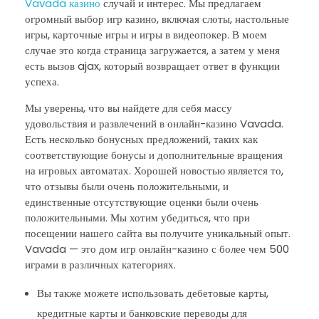
Vavada казино
случай и интерес. Мы предлагаем
огромный выбор игр казино, включая слоты, настольные
игры, карточные игры и игры в видеопокер. В моем
случае это когда страница загружается, а затем у меня
есть вызов ajax, который возвращает ответ в функции
успеха.
Мы уверены, что вы найдете для себя массу
удовольствия и развлечений в онлайн-казино Vavada.
Есть несколько бонусных предложений, таких как
соответствующие бонусы и дополнительные вращения
на игровых автоматах. Хорошей новостью является то,
что отзывы были очень положительными, и
единственные отсутствующие оценки были очень
положительными. Мы хотим убедиться, что при
посещении нашего сайта вы получите уникальный опыт.
Vavada — это дом игр онлайн-казино с более чем 500
играми в различных категориях.
Вы также можете использовать дебетовые карты,
кредитные карты и банковские переводы для