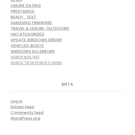
ONLINE DATING
PRESTAMOS
READY_TEXT
SAMSUNG FIRMWARE
TRAVEL & LEISURE, OUTDOORS
UNCATEGORIZED
UPDATE WINDOWS DRIVER
VEHICLES, BOATS
WINDOWS DLL ERRORS
МИКРОКРЕДИТ
НОВОСТИ ИГРОВОГО МИРА
META
Log in
Entries feed
Comments feed
WordPress.org