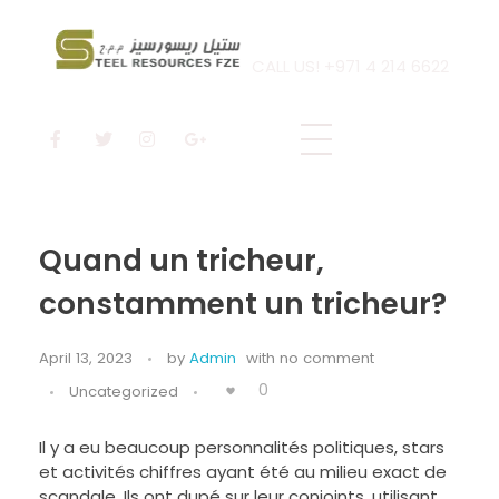
CALL US! +971 4 214 6622
Steel Resources
Steel company
Quand un tricheur,
constamment un tricheur?
April 13, 2023
by
Admin
with
no comment
0
Uncategorized
Il y a eu beaucoup personnalités politiques, stars
et activités chiffres ayant été au milieu exact de
scandale. Ils ont dupé sur leur conjoints, utilisant