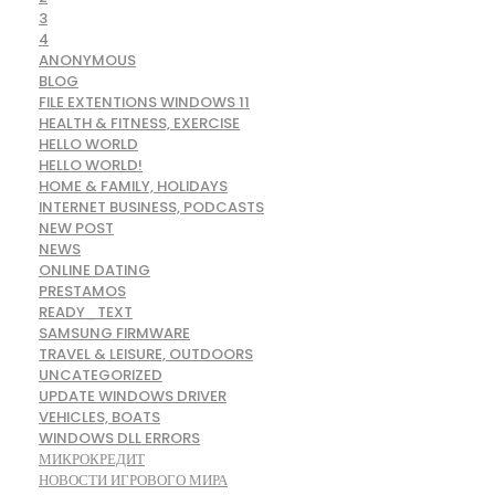
3
4
ANONYMOUS
BLOG
FILE EXTENTIONS WINDOWS 11
HEALTH & FITNESS, EXERCISE
HELLO WORLD
HELLO WORLD!
HOME & FAMILY, HOLIDAYS
INTERNET BUSINESS, PODCASTS
NEW POST
NEWS
ONLINE DATING
PRESTAMOS
READY_TEXT
SAMSUNG FIRMWARE
TRAVEL & LEISURE, OUTDOORS
UNCATEGORIZED
UPDATE WINDOWS DRIVER
VEHICLES, BOATS
WINDOWS DLL ERRORS
МИКРОКРЕДИТ
НОВОСТИ ИГРОВОГО МИРА