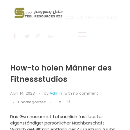
CALL US! +971 4 214 6622
Steel Resources
Steel company
How-to holen Männer des
Fitnessstudios
April 14, 2023
by
Admin
with
no comment
0
Uncategorized
Das Gymnasium ist tatsächlich fast bester
eigenständiger persönlicher Nachbarschaft.
Wirklich gefüllt mit entlang der Ausrüstung für ihn.