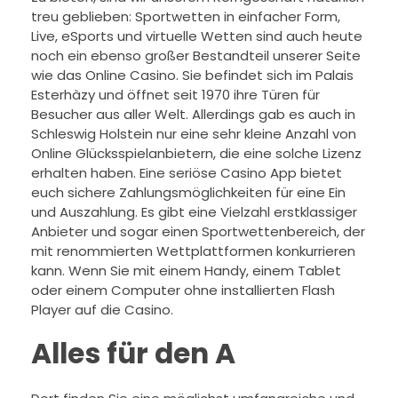
treu geblieben: Sportwetten in einfacher Form,
Live, eSports und virtuelle Wetten sind auch heute
noch ein ebenso großer Bestandteil unserer Seite
wie das Online Casino. Sie befindet sich im Palais
Esterhàzy und öffnet seit 1970 ihre Türen für
Besucher aus aller Welt. Allerdings gab es auch in
Schleswig Holstein nur eine sehr kleine Anzahl von
Online Glücksspielanbietern, die eine solche Lizenz
erhalten haben. Eine seriöse Casino App bietet
euch sichere Zahlungsmöglichkeiten für eine Ein
und Auszahlung. Es gibt eine Vielzahl erstklassiger
Anbieter und sogar einen Sportwettenbereich, der
mit renommierten Wettplattformen konkurrieren
kann. Wenn Sie mit einem Handy, einem Tablet
oder einem Computer ohne installierten Flash
Player auf die Casino.
Alles für den A