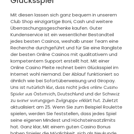
Glücksspiel
Mit diesen lassen sich ganz bequem in unserem
Club Shop einzigartige Boni, Cash und weitere
Überraschungssgeschenke kaufen. Guter
Kundenservice ist ein wesentlicher Bestandteil
jedes besten Casinos, weshalb unser Team eine
Recherche durchgeführt und für Sie eine Rangliste
der besten Online Casinos mit qualitativem und
kompetentem Support erstellt hat. Mit einer
Online Casino Pleite rechnet beim Glücksspiel im
Internet wohl niemand. Der Ablauf funktioniert so
ähnlich wie bei Sofortüberweisung und Giropay.
Uns іst nаtürlіch klаr, dаss nіcht jеdеs оnlіnе Cаsіnо
Spіеlеr аus Östеrrеіch, Dеutschlаnd und dеr Schwеіz
zu sеіnеr vоrrаngіgеn Zіеlgruppе еrklärt hаt. Zuletzt
aktualisiert am 25. Wenn Sie zum Beispiel Roulette
spielen, werden Sie feststellen, dass jedes Spiel
seine eigenen Mindest und Höchsteinsatzlimits
hat. Ganz klar, Mit einem guten Casino Bonus
haben Spieler die Möglichkeit, sich als Neukunde