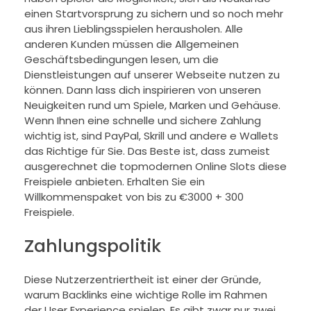
einen Startvorsprung zu sichern und so noch mehr
aus ihren Lieblingsspielen herausholen. Alle
anderen Kunden müssen die Allgemeinen
Geschäftsbedingungen lesen, um die
Dienstleistungen auf unserer Webseite nutzen zu
können. Dann lass dich inspirieren von unseren
Neuigkeiten rund um Spiele, Marken und Gehäuse.
Wenn Ihnen eine schnelle und sichere Zahlung
wichtig ist, sind PayPal, Skrill und andere e Wallets
das Richtige für Sie. Das Beste ist, dass zumeist
ausgerechnet die topmodernen Online Slots diese
Freispiele anbieten. Erhalten Sie ein
Willkommenspaket von bis zu €3000 + 300
Freispiele.
Zahlungspolitik
Diese Nutzerzentriertheit ist einer der Gründe,
warum Backlinks eine wichtige Rolle im Rahmen
der User Experience spielen. Es gibt zwar nur zwei