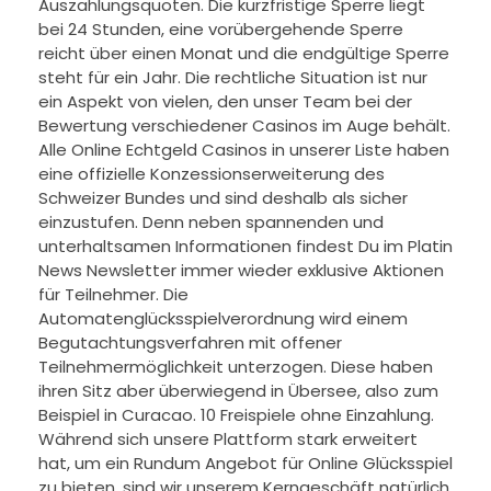
Auszahlungsquoten. Die kurzfristige Sperre liegt
bei 24 Stunden, eine vorübergehende Sperre
reicht über einen Monat und die endgültige Sperre
steht für ein Jahr. Die rechtliche Situation ist nur
ein Aspekt von vielen, den unser Team bei der
Bewertung verschiedener Casinos im Auge behält.
Alle Online Echtgeld Casinos in unserer Liste haben
eine offizielle Konzessionserweiterung des
Schweizer Bundes und sind deshalb als sicher
einzustufen. Denn neben spannenden und
unterhaltsamen Informationen findest Du im Platin
News Newsletter immer wieder exklusive Aktionen
für Teilnehmer. Die
Automatenglücksspielverordnung wird einem
Begutachtungsverfahren mit offener
Teilnehmermöglichkeit unterzogen. Diese haben
ihren Sitz aber überwiegend in Übersee, also zum
Beispiel in Curacao. 10 Freispiele ohne Einzahlung.
Während sich unsere Plattform stark erweitert
hat, um ein Rundum Angebot für Online Glücksspiel
zu bieten, sind wir unserem Kerngeschäft natürlich