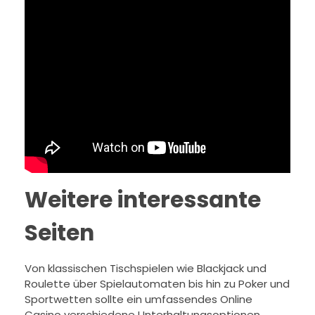
Weitere interessante
Seiten
Von klassischen Tischspielen wie Blackjack und
Roulette über Spielautomaten bis hin zu Poker und
Sportwetten sollte ein umfassendes Online
Casino verschiedene Unterhaltungsoptionen