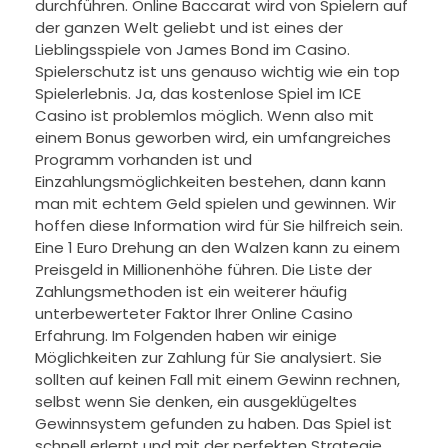
durchführen. Online Baccarat wird von Spielern auf
der ganzen Welt geliebt und ist eines der
Lieblingsspiele von James Bond im Casino.
Spielerschutz ist uns genauso wichtig wie ein top
Spielerlebnis. Ja, das kostenlose Spiel im ICE
Casino ist problemlos möglich. Wenn also mit
einem Bonus geworben wird, ein umfangreiches
Programm vorhanden ist und
Einzahlungsmöglichkeiten bestehen, dann kann
man mit echtem Geld spielen und gewinnen. Wir
hoffen diese Information wird für Sie hilfreich sein.
Eine 1 Euro Drehung an den Walzen kann zu einem
Preisgeld in Millionenhöhe führen. Die Liste der
Zahlungsmethoden ist ein weiterer häufig
unterbewerteter Faktor Ihrer Online Casino
Erfahrung. Im Folgenden haben wir einige
Möglichkeiten zur Zahlung für Sie analysiert. Sie
sollten auf keinen Fall mit einem Gewinn rechnen,
selbst wenn Sie denken, ein ausgeklügeltes
Gewinnsystem gefunden zu haben. Das Spiel ist
schnell erlernt und mit der perfekten Strategie