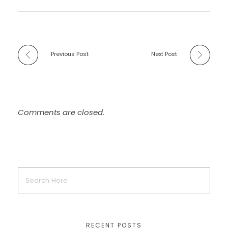
Previous Post
Next Post
Comments are closed.
RECENT POSTS