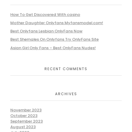
How To Get Discovered With casino
Mother Daughter Onlyfans Myfansmodel.com!
Best Onlyfans Lesbian OnlyFans Now
Best Shemales On Onlyfans Try OnlyFans Site
Asian Girl Only Fans – Best OnlyFans Nudes!
RECENT COMMENTS
ARCHIVES
November 2023
October 2023
September 2023
August 2023