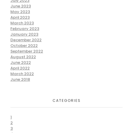
July 2023
June 2023
May 2023
April 2023
March 2023
February 2023
January 2023
December 2022
October 2022
September 2022
August 2022
June 2022
April 2022
March 2022
June 2018
CATEGORIES
1
2
3