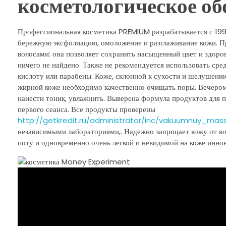
косметологическое об
Профессиональная косметика PREMIUM разрабатывается с 1994
бережную эксфолиацию, омоложение и разглаживание кожи. П
волосами: она позволяет сохранить насыщенный цвет и здоро
ничего не найдено. Также не рекомендуется использовать сре
кислоту или парабены. Коже, склонной к сухости и шелушени
жирной коже необходимо качественно очищать поры. Вечером 
нанести тоник, увлажнить. Выверена формула продуктов для 
первого сеанса. Все продукты проверены
http://getkredit.ru/administrator/inc/vakuumnuy_m
независимыми лабораториями,. Надежно защищает кожу от воз
поту и одновременно очень легкой и невидимой на коже инно