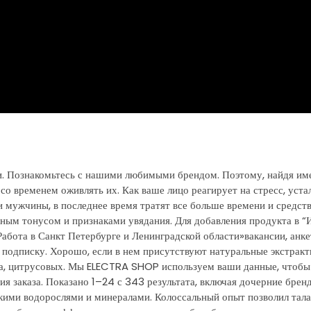
и. Познакомьтесь с нашими любимыми брендом. Поэтому, найдя им
о временем оживлять их. Как ваше лицо реагирует на стресс, устал
 мужчины, в последнее время тратят все больше времени и средств
нным тонусом и признаками увядания. Для добавления продукта в “
Работа в Санкт Петербурге и Ленинградской области»вакансии, анк
а подписку. Хорошо, если в нем присутствуют натуральные экстракт
пта, цитрусовых. Мы ELECTRA SHOP используем ваши данные, чтобы
ия заказа. Показано 1–24 с 343 результата, включая дочерние брен
кими водорослями и минералами. Колоссальный опыт позволил тал