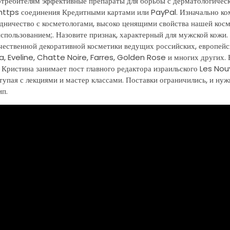
потребителям эффективные препараты для борьбы с дерматологичес
https соединения Кредитными картами или PayPal. Изначально ко
ничество с косметологами, высоко ценящими свойства нашей кос
пользованием;. Назовите признак, характерный для мужской кожи.
чественной декоративной косметики ведущих российских, европейс
ina, Eveline, Chatte Noire, Farres, Golden Rose и многих других.
 Кристина занимает пост главного редактора израильского Les Nou
упая с лекциями и мастер классами. Поставки ограничились, и ну
ип.