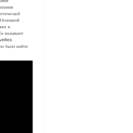
кими
мпания
метической
 Основной
ких и
 Ее называют
velles
жно было найти