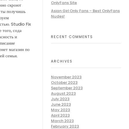
OnlyFans Site
ично скроют
Asian Girl Only Fans – Best OnlyFans
и ты получишь
Nudes!
ьзуем
тью. Studio Fix
 того, сода
асность и
RECENT COMMENTS
описание
рнет магазин по
ей семьи.
ARCHIVES
November 2023
October 2023
September 2023
August 2023
July 2023
June 2023
May 2023
April 2023
March 2023
February 2023