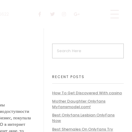
 6622
RECENT POSTS
How To Get Discovered With casino
Mother Daughter Onlyfans
 мы
Myfansmodel.com!
биодоступности
Best Onlyfans Lesbian OnlyFans
изнес, покупала
Now
O в интернет
Best Shemales On Onlyfans Try
оит акне, то