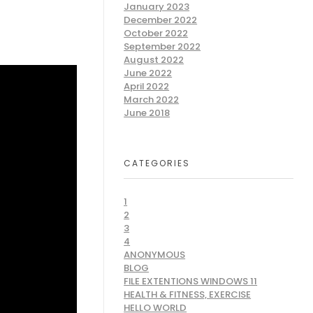
January 2023
December 2022
October 2022
September 2022
August 2022
June 2022
April 2022
March 2022
June 2018
CATEGORIES
1
2
3
4
ANONYMOUS
BLOG
FILE EXTENTIONS WINDOWS 11
HEALTH & FITNESS, EXERCISE
HELLO WORLD