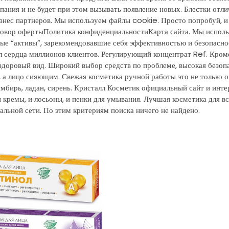
ыпания и не будет при этом вызывать появление новых. Блестки отл
нес партнеров. Мы используем файлы cookie. Просто попробуй, 
Договор офертыПолитика конфиденциальностиКарта сайта. Мы испол
е “активы”, зарекомендовавшие себя эффективностью и безопаснос
л сердца миллионов клиентов. Регулирующий концентрат Ref. Кроме
 здоровый вид. Широкий выбор средств по проблеме, высокая безоп
 а лицо сияющим. Свежая косметика ручной работы это не только 
имбирь, ладан, сирень. Кристалл Косметик официальный сайт и инте
 кремы, и лосьоны, и пенки для умывания. Лучшая косметика для вс
льной сети. По этим критериям поиска ничего не найдено.