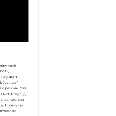
енно свой
ость,
 на уход за
Избранное”
еты резюме. Уже
ы мяты, огурца,
 впоследствии
ды. Побалуйте
антливому