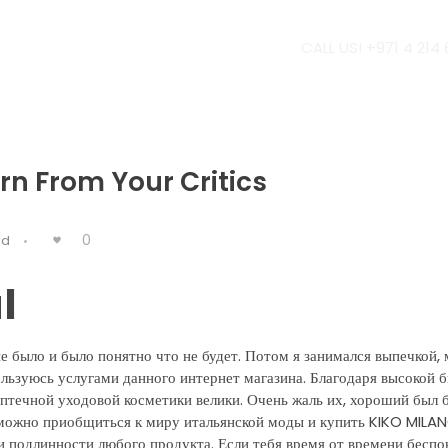
CALL US! +971 4 214
rn From Your Critics
0
ed
l
не было и было понятно что не будет. Потом я занимался выпечкой,
льзуюсь услугами данного интернет магазина. Благодаря высокой 
птечной уходовой косметики велики. Очень жаль их, хороший был б
 можно приобщиться к миру итальянской моды и купить KIKO MILAN
 подлинности любого продукта. Если тебя время от времени беспок