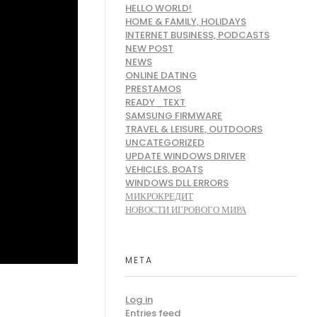
HELLO WORLD!
HOME & FAMILY, HOLIDAYS
INTERNET BUSINESS, PODCASTS
NEW POST
NEWS
ONLINE DATING
PRESTAMOS
READY_TEXT
SAMSUNG FIRMWARE
TRAVEL & LEISURE, OUTDOORS
UNCATEGORIZED
UPDATE WINDOWS DRIVER
VEHICLES, BOATS
WINDOWS DLL ERRORS
МИКРОКРЕДИТ
НОВОСТИ ИГРОВОГО МИРА
META
Log in
Entries feed