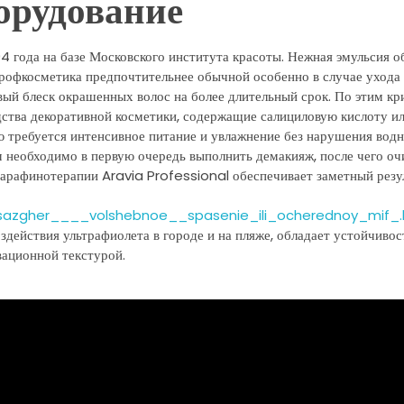
орудование
 года на базе Московского института красоты. Нежная эмульсия о
рофкосметика предпочтительнее обычной особенно в случае ухода
вый блеск окрашенных волос на более длительный срок. По этим кр
дства декоративной косметики, содержащие салициловую кислоту и
ю требуется интенсивное питание и увлажнение без нарушения водн
необходимо в первую очередь выполнить демакияж, после чего оч
парафинотерапии Aravia Professional обеспечивает заметный резу
assazgher____volshebnoe__spasenie_ili_ocherednoy_mif_.
действия ультрафиолета в городе и на пляже, обладает устойчивос
вационной текстурой.