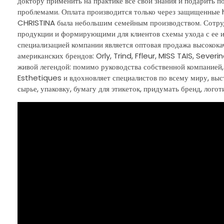
доктору применить на практике все свои знания и подарить 
проблемами. Оплата производится только через защищенные 
CHRISTINA была небольшим семейным производством. Сотруд
продукции и формирующими для клиентов схемы ухода с ее ис
специализацией компании является оптовая продажа высокока
американских брендов: Orly, Trind, Ffleur, MISS TAIS, Sever
живой легендой: помимо руководства собственной компанией,
Esthetiques и вдохновляет специалистов по всему миру, выст
сырье, упаковку, бумагу для этикеток, придумать бренд, логот