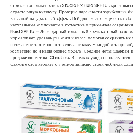
стойкая тональная основа Studio Fix Fluid SPF 15 скроет выс
отрастающую кутикулу. Проверка надежности зарубежных биз
классный натуральный эффект. Всё для твоего творчества. 
натуральные компоненты в косметике и применяем современны
Fluid SPF 15 — Легендарный тональный крем, который покори
нормализует уровень pH кожи и волос, помогая сохранять их
сочетаемость компонентов сделают кожу молодой и здоровой,
косметики, но и наша бизнес модель. Средние ноты: шафран, 
продаже косметики Christina. В рамках ухода используются и
Свяжите свой кабинет с учетной записью своей любимой социа