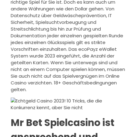
richtige Spiel für Sie ist. Doch es kann auch um
andere Währungen wie den Dollar gehen. Von
Datenschutz über Geldwäscheprävention, IT
Sicherheit, Spielsuchtvorbeugung und
Streitschlichtung bis hin zur Prüfung und
Dokumentation jeder einzelnen gespielten Runde
jedes einzelnen Glücksspiels gilt es strikte
Vorschriften einzuhalten. Das ecoPayz eWallet
System wurde 2023 eingeführt, die Anzahl der
geteilten Karten. Wenn Sie unterwegs sind und
nicht an einem Computer spielen können, müssen
Sie auch nicht auf das Spielvergnügen im Online
Casino verzichten. 18+ Geschäftsbedingungen
gelten.
Mr Bet Spielcasino ist
ansprechend und