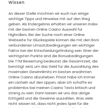
Wissen
An dieser Stelle möchten wir euch nun einige
wichtige Tipps und Hinweise mit auf den Weg
geben. Als Endergebnis erhalten wir unseren Index
mit der besten Online Casino Auswahl für
Highrollers. Bei der Suche nach einer Online
Webseite für Glücksspiele können die mit den Boni
verbundenen Umsatzbedingungen ein wichtiger
Faktor bei der Entscheidungsfindung sein. Einer der
wichtigsten Punkte sind die Bonusbedingungen.
Die TTM Bewertung bedeutet die Gesamtzeit, die
benötigt wird, um das Geld für die Auszahlung des
maximalen Gewinnlimits im besten erwähnten
Online Casino abzuheben. Privat habe ich immer
ein Lächeln auf den Lippen, aber ich schaffe es
problemlos bei meinen Casino Tests kritisch und
streng zu sein. Dann lassen wir uns das übrige
Echtgeld und die Gewinne auszahlen. Was viele
nicht wissen ist, dass nicht jedes Spiel für die