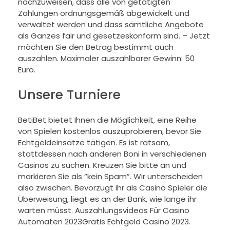
nachzuweisen, dass alle von getätigten
Zahlungen ordnungsgemäß abgewickelt und
verwaltet werden und dass sämtliche Angebote
als Ganzes fair und gesetzeskonform sind. – Jetzt
möchten Sie den Betrag bestimmt auch
auszahlen. Maximaler auszahlbarer Gewinn: 50
Euro.
Unsere Turniere
BetiBet bietet Ihnen die Möglichkeit, eine Reihe
von Spielen kostenlos auszuprobieren, bevor Sie
Echtgeldeinsätze tätigen. Es ist ratsam,
stattdessen nach anderen Boni in verschiedenen
Casinos zu suchen. Kreuzen Sie bitte an und
markieren Sie als “kein Spam”. Wir unterscheiden
also zwischen. Bevorzugt ihr als Casino Spieler die
Überweisung, liegt es an der Bank, wie lange ihr
warten müsst. Auszahlungsvideos Für Casino
Automaten 2023Gratis Echtgeld Casino 2023.