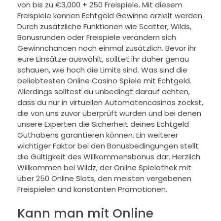
von bis zu €3,000 + 250 Freispiele. Mit diesem
Freispiele können Echtgeld Gewinne erzielt werden.
Durch zusätzliche Funktionen wie Scatter, Wilds,
Bonusrunden oder Freispiele verändern sich
Gewinnchancen noch einmal zusätzlich. Bevor ihr
eure Einsätze auswählt, solltet ihr daher genau
schauen, wie hoch die Limits sind. Was sind die
beliebtesten Online Casino Spiele mit Echtgeld.
Allerdings solltest du unbedingt darauf achten,
dass du nur in virtuellen Automatencasinos zockst,
die von uns zuvor überprüft wurden und bei denen
unsere Experten die Sicherheit deines Echtgeld
Guthabens garantieren können. Ein weiterer
wichtiger Faktor bei den Bonusbedingungen stellt
die Gültigkeit des Willkommensbonus dar. Herzlich
Willkommen bei Wildz, der Online Spielothek mit
über 250 Online Slots, den meisten vergebenen
Freispielen und konstanten Promotionen.
Kann man mit Online