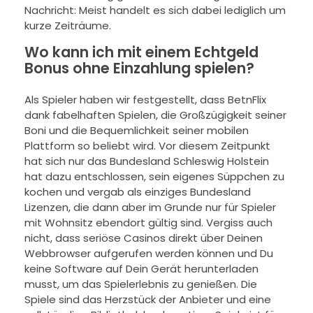
Nachricht: Meist handelt es sich dabei lediglich um
kurze Zeiträume.
Wo kann ich mit einem Echtgeld
Bonus ohne Einzahlung spielen?
Als Spieler haben wir festgestellt, dass BetnFlix
dank fabelhaften Spielen, die Großzügigkeit seiner
Boni und die Bequemlichkeit seiner mobilen
Plattform so beliebt wird. Vor diesem Zeitpunkt
hat sich nur das Bundesland Schleswig Holstein
hat dazu entschlossen, sein eigenes Süppchen zu
kochen und vergab als einziges Bundesland
Lizenzen, die dann aber im Grunde nur für Spieler
mit Wohnsitz ebendort gültig sind. Vergiss auch
nicht, dass seriöse Casinos direkt über Deinen
Webbrowser aufgerufen werden können und Du
keine Software auf Dein Gerät herunterladen
musst, um das Spielerlebnis zu genießen. Die
Spiele sind das Herzstück der Anbieter und eine