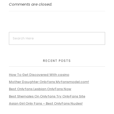
Comments are closed.
RECENT POSTS
How To Get Discovered With casino
Mother Daughter Onlyfans Myfansmodel.com!
Best Onlyfans Lesbian OnlyFans Now
Best Shemales On Onlyfans Try OnlyFans Site
Asian Girl Only Fans – Best OnlyFans Nudes!