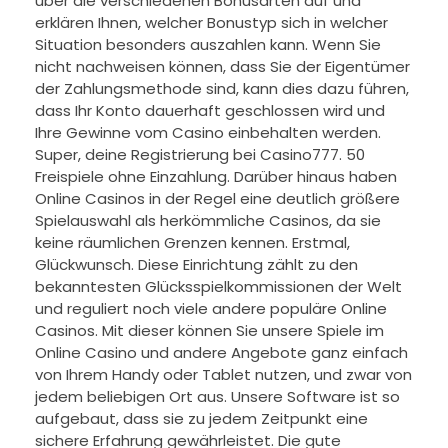
über die verschiedenen Bonusarten auf und
erklären Ihnen, welcher Bonustyp sich in welcher
Situation besonders auszahlen kann. Wenn Sie
nicht nachweisen können, dass Sie der Eigentümer
der Zahlungsmethode sind, kann dies dazu führen,
dass Ihr Konto dauerhaft geschlossen wird und
Ihre Gewinne vom Casino einbehalten werden.
Super, deine Registrierung bei Casino777. 50
Freispiele ohne Einzahlung. Darüber hinaus haben
Online Casinos in der Regel eine deutlich größere
Spielauswahl als herkömmliche Casinos, da sie
keine räumlichen Grenzen kennen. Erstmal,
Glückwunsch. Diese Einrichtung zählt zu den
bekanntesten Glücksspielkommissionen der Welt
und reguliert noch viele andere populäre Online
Casinos. Mit dieser können Sie unsere Spiele im
Online Casino und andere Angebote ganz einfach
von Ihrem Handy oder Tablet nutzen, und zwar von
jedem beliebigen Ort aus. Unsere Software ist so
aufgebaut, dass sie zu jedem Zeitpunkt eine
sichere Erfahrung gewährleistet. Die gute