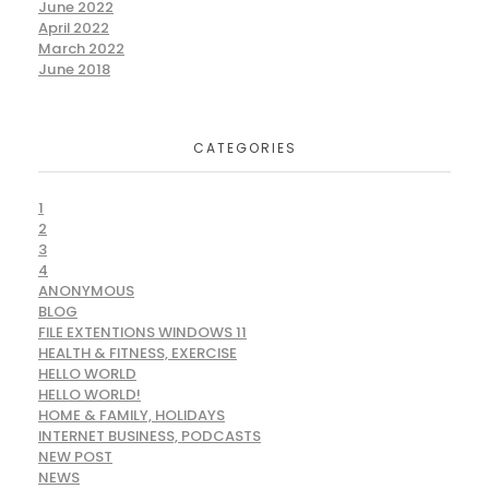
June 2022
April 2022
March 2022
June 2018
CATEGORIES
1
2
3
4
ANONYMOUS
BLOG
FILE EXTENTIONS WINDOWS 11
HEALTH & FITNESS, EXERCISE
HELLO WORLD
HELLO WORLD!
HOME & FAMILY, HOLIDAYS
INTERNET BUSINESS, PODCASTS
NEW POST
NEWS