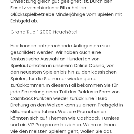
Umsetzung gleich gut geeignet ist. Durch den
Einsatz verschiedener Filter halten
Glücksspielbetriebe Minderjährige vom Spielen mit
Echtgeld ab.
Grand’Rue 1 2000 Neuchâtel
Hier können entsprechende Anliegen präzise
geschildert werden. Wir haben auch eine
fantastische Auswahl an Hunderten von
Spielautomaten in unserem Online Casino, von
den neuesten Spielen bis hin zu den klassischen
Spielen, für die Sie immer wieder gerne
zurückkommen. In diesem Fall bekommen Sie für
jede Einzahlung einen Teil des Geldes in Form von
Cashback Punkten wieder zurück. Eine 1 Euro
Drehung an den Walzen kann zu einem Preisgeld in
Millionenhöhe führen. Weitere Promotionen
könnten sich auf Themen wie Cashback, Turniere
und ein VIP Programm beziehen. Wenn es Ihnen
wie den meisten Spielern geht, wollen Sie das