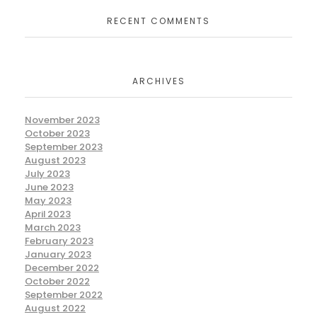
RECENT COMMENTS
ARCHIVES
November 2023
October 2023
September 2023
August 2023
July 2023
June 2023
May 2023
April 2023
March 2023
February 2023
January 2023
December 2022
October 2022
September 2022
August 2022