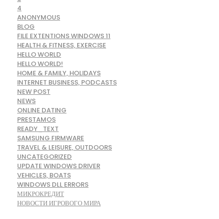
4
ANONYMOUS
BLOG
FILE EXTENTIONS WINDOWS 11
HEALTH & FITNESS, EXERCISE
HELLO WORLD
HELLO WORLD!
HOME & FAMILY, HOLIDAYS
INTERNET BUSINESS, PODCASTS
NEW POST
NEWS
ONLINE DATING
PRESTAMOS
READY_TEXT
SAMSUNG FIRMWARE
TRAVEL & LEISURE, OUTDOORS
UNCATEGORIZED
UPDATE WINDOWS DRIVER
VEHICLES, BOATS
WINDOWS DLL ERRORS
МИКРОКРЕДИТ
НОВОСТИ ИГРОВОГО МИРА