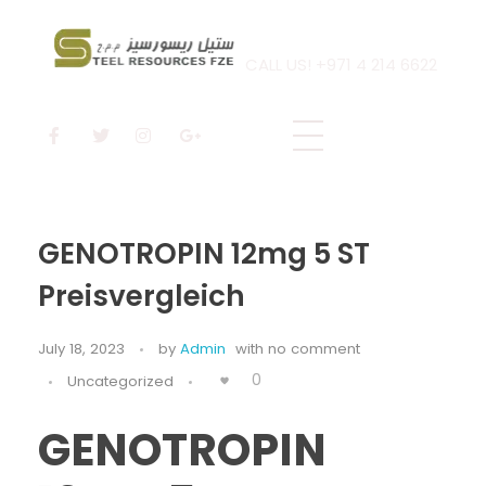
CALL US! +971 4 214 6622
Steel Resources
Steel company
GENOTROPIN 12mg 5 ST
Preisvergleich
July 18, 2023
by
Admin
with
no comment
0
Uncategorized
GENOTROPIN