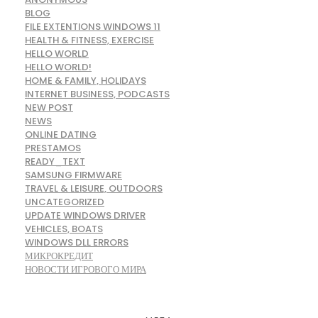
BLOG
FILE EXTENTIONS WINDOWS 11
HEALTH & FITNESS, EXERCISE
HELLO WORLD
HELLO WORLD!
HOME & FAMILY, HOLIDAYS
INTERNET BUSINESS, PODCASTS
NEW POST
NEWS
ONLINE DATING
PRESTAMOS
READY_TEXT
SAMSUNG FIRMWARE
TRAVEL & LEISURE, OUTDOORS
UNCATEGORIZED
UPDATE WINDOWS DRIVER
VEHICLES, BOATS
WINDOWS DLL ERRORS
МИКРОКРЕДИТ
НОВОСТИ ИГРОВОГО МИРА