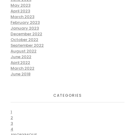
May 2023
April 2023
March 2023
February 2023
January 2023
December 2022
October 2022
September 2022
August 2022
June 2022
April 2022
March 2022
June 2018
CATEGORIES
1
2
3
4
ANONYMOUS