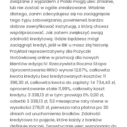
związane z wyjazdem z Polski mogą ulec zmianie,
lub nie zostać w ogóle zrealizowane. Właśnie
dlatego, zanim zdecydujesz się na zaciągnięcie
tego typu zobowiązania, powinieneś bardzo
dobrze zweryfikować instytucję, z którą chcesz
współpracować. Jak zatem zwiększyć swoją
zdolność kredytową. Gdzie będziesz mógł
zaciągnąć kredyt, jeśli w BIK u masz złą historię.
Przykład reprezentatywny dla Pożyczki
Gotówkowej online w promocji dla nowych
klientów edycja IV: Rzeczywista Roczna Stopa
Oprocentowania RRSO wynosi 12,67%, całkowita
kwota kredytu bez kredytowanych kosztów: 11
396,30 zł, całkowita kwota do zapłaty: 14 734,43 zł,
oprocentowanie stałe 11,99%, całkowity koszt
kredytu: 3 338,13 zł w tym: prowizja 0% 0,00 zł,
odsetki 3 338,13 zł, 53 miesięczne raty równe w
wysokości 278,01 zł, pierwsza rata płatna po 30
dniach od uruchomienia środków. Zdolność
kredytowa to pojęcie, które każdy z banków
definiuje inaczej. Teoretycznie więc wymagania do