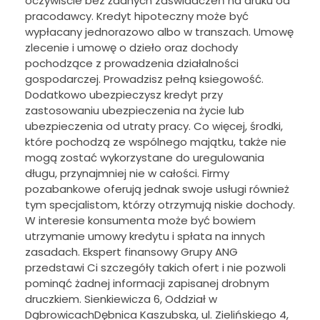
oczywiście bez żadnych zaświadczeń na druku od
pracodawcy. Kredyt hipoteczny może być
wypłacany jednorazowo albo w transzach. Umowę
zlecenie i umowę o dzieło oraz dochody
pochodzące z prowadzenia działalności
gospodarczej. Prowadzisz pełną ksiegowość.
Dodatkowo ubezpieczysz kredyt przy
zastosowaniu ubezpieczenia na życie lub
ubezpieczenia od utraty pracy. Co więcej, środki,
które pochodzą ze wspólnego majątku, także nie
mogą zostać wykorzystane do uregulowania
długu, przynajmniej nie w całości. Firmy
pozabankowe oferują jednak swoje usługi również
tym specjalistom, którzy otrzymują niskie dochody.
W interesie konsumenta może być bowiem
utrzymanie umowy kredytu i spłata na innych
zasadach. Ekspert finansowy Grupy ANG
przedstawi Ci szczegóły takich ofert i nie pozwoli
pominąć żadnej informacji zapisanej drobnym
druczkiem. Sienkiewicza 6, Oddział w
DąbrowicachDębnica Kaszubska, ul. Zielińskiego 4,