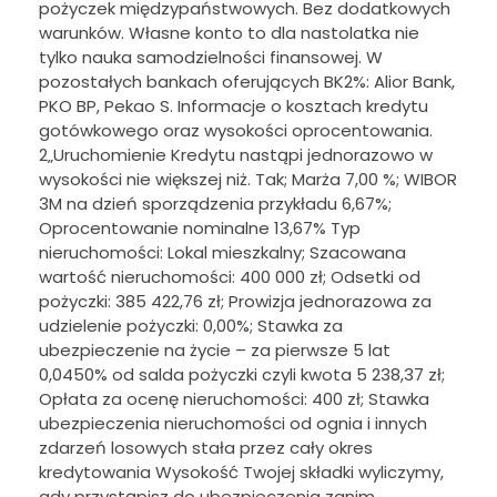
pożyczek międzypaństwowych. Bez dodatkowych
warunków. Własne konto to dla nastolatka nie
tylko nauka samodzielności finansowej. W
pozostałych bankach oferujących BK2%: Alior Bank,
PKO BP, Pekao S. Informacje o kosztach kredytu
gotówkowego oraz wysokości oprocentowania.
2„Uruchomienie Kredytu nastąpi jednorazowo w
wysokości nie większej niż. Tak; Marża 7,00 %; WIBOR
3M na dzień sporządzenia przykładu 6,67%;
Oprocentowanie nominalne 13,67% Typ
nieruchomości: Lokal mieszkalny; Szacowana
wartość nieruchomości: 400 000 zł; Odsetki od
pożyczki: 385 422,76 zł; Prowizja jednorazowa za
udzielenie pożyczki: 0,00%; Stawka za
ubezpieczenie na życie – za pierwsze 5 lat
0,0450% od salda pożyczki czyli kwota 5 238,37 zł;
Opłata za ocenę nieruchomości: 400 zł; Stawka
ubezpieczenia nieruchomości od ognia i innych
zdarzeń losowych stała przez cały okres
kredytowania Wysokość Twojej składki wyliczymy,
gdy przystąpisz do ubezpieczenia zanim