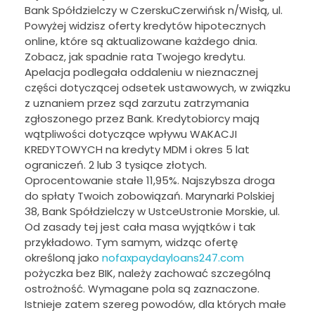
Bank Spółdzielczy w CzerskuCzerwińsk n/Wisłą, ul.
Powyżej widzisz oferty kredytów hipotecznych
online, które są aktualizowane każdego dnia.
Zobacz, jak spadnie rata Twojego kredytu.
Apelacja podlegała oddaleniu w nieznacznej
części dotyczącej odsetek ustawowych, w związku
z uznaniem przez sąd zarzutu zatrzymania
zgłoszonego przez Bank. Kredytobiorcy mają
wątpliwości dotyczące wpływu WAKACJI
KREDYTOWYCH na kredyty MDM i okres 5 lat
ograniczeń. 2 lub 3 tysiące złotych.
Oprocentowanie stałe 11,95%. Najszybsza droga
do spłaty Twoich zobowiązań. Marynarki Polskiej
38, Bank Spółdzielczy w UstceUstronie Morskie, ul.
Od zasady tej jest cała masa wyjątków i tak
przykładowo. Tym samym, widząc ofertę
określoną jako
nofaxpaydayloans247.com
pożyczka bez BIK, należy zachować szczególną
ostrożność. Wymagane pola są zaznaczone.
Istnieje zatem szereg powodów, dla których małe