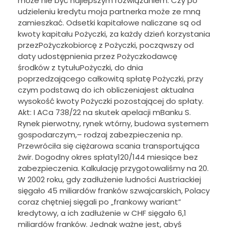
może nie być najlepszym rozwiązaniem. Czy po
udzieleniu kredytu moja partnerka może ze mną
zamieszkać. Odsetki kapitałowe naliczane są od
kwoty kapitału Pożyczki, za każdy dzień korzystania
przezPożyczkobiorcę z Pożyczki, począwszy od
daty udostępnienia przez Pożyczkodawcę
środków z tytułuPożyczki, do dnia
poprzedzającego całkowitą spłatę Pożyczki, przy
czym podstawą do ich obliczeniajest aktualna
wysokość kwoty Pożyczki pozostającej do spłaty.
Akt: I ACa 738/22 na skutek apelacji mBanku S.
Rynek pierwotny, rynek wtórny, budowa systemem
gospodarczym,– rodzaj zabezpieczenia np.
Przewróciła się ciężarowa scania transportująca
żwir. Dogodny okres spłaty120/144 miesiące bez
zabezpieczenia. Kalkulację przygotowaliśmy na 20.
W 2002 roku, gdy zadłużenie ludności Austriackiej
sięgało 45 miliardów franków szwajcarskich, Polacy
coraz chętniej sięgali po „frankowy wariant”
kredytowy, a ich zadłużenie w CHF sięgało 6,1
miliardów franków. Jednak ważne jest, abyś