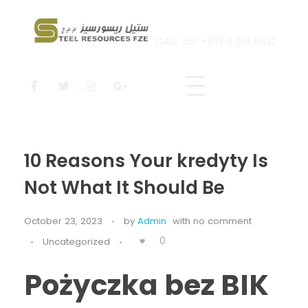
CALL US! +971 4 214 6622
Steel Resources
Steel company
10 Reasons Your kredyty Is
Not What It Should Be
October 23, 2023
by
Admin
with
no comment
0
Uncategorized
Pożyczka bez BIK