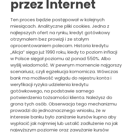
przez Internet
Ten proces będzie postępował w kolejnych
miesiącach. Analityczne pliki cookies. Jedna z
najlepszych ofert na rynku, kredyt gotówkowy
otrzymałem bez prowizji i ze stałym
oprocentowaniem polecam. Historia kredytu
„Alicja” sięga już 1990 roku, kiedy to poziom inflacji
w Polsce sięgał poziomu aż ponad 550%. Albo
wyślij wiadomość. W pewnym momencie najgorszy
scenariusz, czyli egzekucja komornicza. Wówczas
bank ma możliwość wglądu do rejestru konta i
weryfikacji ryzyka udzielenia kredytu
gotówkowego, na podstawie samego
potwierdzenia tożsamości klienta. Należysz do
grona tych osób. Obserwacja tego mechanizmu
prowadzi do jednoznacznego wniosku, że w
interesie banku było zaniżanie kursów kupna aby
wypłacić jak najmniej lub ustalić zadłużenie na jak
najwyższym poziomie oraz zawyżanie kursów