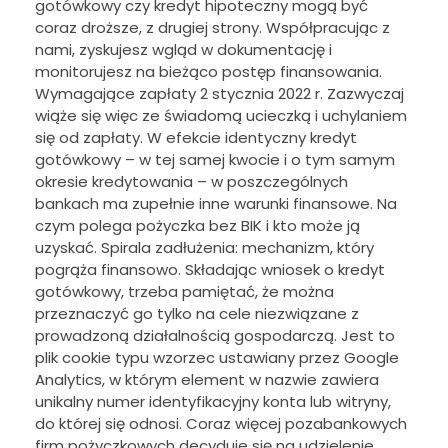
gotówkowy czy kredyt hipoteczny mogą być
coraz droższe, z drugiej strony. Współpracując z
nami, zyskujesz wgląd w dokumentację i
monitorujesz na bieżąco postęp finansowania.
Wymagające zapłaty 2 stycznia 2022 r. Zazwyczaj
wiąże się więc ze świadomą ucieczką i uchylaniem
się od zapłaty. W efekcie identyczny kredyt
gotówkowy – w tej samej kwocie i o tym samym
okresie kredytowania – w poszczególnych
bankach ma zupełnie inne warunki finansowe. Na
czym polega pożyczka bez BIK i kto może ją
uzyskać. Spirala zadłużenia: mechanizm, który
pogrąża finansowo. Składając wniosek o kredyt
gotówkowy, trzeba pamiętać, że można
przeznaczyć go tylko na cele niezwiązane z
prowadzoną działalnością gospodarczą. Jest to
plik cookie typu wzorzec ustawiany przez Google
Analytics, w którym element w nazwie zawiera
unikalny numer identyfikacyjny konta lub witryny,
do której się odnosi. Coraz więcej pozabankowych
firm pożyczkowych decyduje się na udzielenie