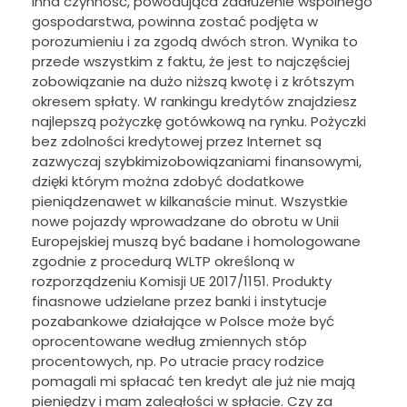
inna czynność, powodująca zadłużenie wspólnego
gospodarstwa, powinna zostać podjęta w
porozumieniu i za zgodą dwóch stron. Wynika to
przede wszystkim z faktu, że jest to najczęściej
zobowiązanie na dużo niższą kwotę i z krótszym
okresem spłaty. W rankingu kredytów znajdziesz
najlepszą pożyczkę gotówkową na rynku. Pożyczki
bez zdolności kredytowej przez Internet są
zazwyczaj szybkimizobowiązaniami finansowymi,
dzięki którym można zdobyć dodatkowe
pieniądzenawet w kilkanaście minut. Wszystkie
nowe pojazdy wprowadzane do obrotu w Unii
Europejskiej muszą być badane i homologowane
zgodnie z procedurą WLTP określoną w
rozporządzeniu Komisji UE 2017/1151. Produkty
finasnowe udzielane przez banki i instytucje
pozabankowe działające w Polsce może być
oprocentowane według zmiennych stóp
procentowych, np. Po utracie pracy rodzice
pomagali mi spłacać ten kredyt ale już nie mają
pieniędzy i mam zaległości w spłacie. Czy za