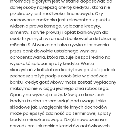
informacji algorytm jest w stanie dopasować do
danej osoby najlepszą ofertę kredytu , która nie
przekroczy jest możliwości finansowych. Czy
zachowanie małżonka jest relewantne z punktu
widzenia prawa karnego. Spłacane kredyty,
alimenty. Taryfie prowizji i opłat bankowych dla
osób fizycznych w ramach bankowości detalicznej
mBanku S. Stwarza on także ryzyko stosowania
przez bank dowolnie ustalonego wymiaru
oprocentowania, która rzutuje bezpośrednio na
wysokość spłacanej raty kredytu. Warto
skorzystać z kalkulatora kredytowego. Jeśli jednak
zechcesz złożyć podpis osobiście w placówce
banku, kredyt gotówkowy może zostać wypłacony
maksymalnie w ciągu jednego dnia roboczego.
Oparty na wyższej marży. Mówiąc o kosztach
kredytu trzeba zatem wziąć pod uwagę takie
składowe jak. Uwzględnienie innych dochodów
może polepszyć zdolność do terminowej spłaty
kredytu mieszkaniowego. Dzięki nowoczesnym
narzędziom, jak ranking kredytów gotówkowych,