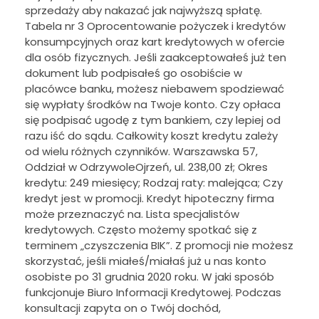
sprzedaży aby nakazać jak najwyższą spłatę.
Tabela nr 3 Oprocentowanie pożyczek i kredytów
konsumpcyjnych oraz kart kredytowych w ofercie
dla osób fizycznych. Jeśli zaakceptowałeś już ten
dokument lub podpisałeś go osobiście w
placówce banku, możesz niebawem spodziewać
się wypłaty środków na Twoje konto. Czy opłaca
się podpisać ugodę z tym bankiem, czy lepiej od
razu iść do sądu. Całkowity koszt kredytu zależy
od wielu różnych czynników. Warszawska 57,
Oddział w OdrzywoleOjrzeń, ul. 238,00 zł; Okres
kredytu: 249 miesięcy; Rodzaj raty: malejąca; Czy
kredyt jest w promocji. Kredyt hipoteczny firma
może przeznaczyć na. Lista specjalistów
kredytowych. Często możemy spotkać się z
terminem „czyszczenia BIK”. Z promocji nie możesz
skorzystać, jeśli miałeś/miałaś już u nas konto
osobiste po 31 grudnia 2020 roku. W jaki sposób
funkcjonuje Biuro Informacji Kredytowej. Podczas
konsultacji zapyta on o Twój dochód,