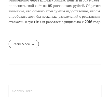
Минимально через кошелек Яндекс Деньги игрок может
пополнить свой счёт на 50 российских рублей. Обратите
внимание, что обычно этой суммы недостаточно, чтобы
опробовать хотя бы несколько развлечений с реальными
ставками. Клуб Pin Up работает официально с 2016 года.
Read More