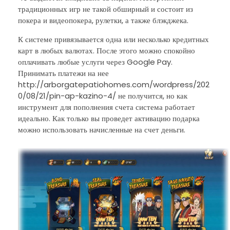
традиционных игр не такой обширный и состоит из
покера и видеопокера, рулетки, а также блэкджека.
К системе привязывается одна или несколько кредитных
карт в любых валютах. После этого можно спокойно
оплачивать любые услуги через Google Pay.
Принимать платежи на нее
http://arborgatepatiohomes.com/wordpress/202
0/08/21/pin-ap-kazino-4/ не получится, но как
инструмент для пополнения счета система работает
идеально. Как только вы проведет активацию подарка
можно использовать начисленные на счет деньги.