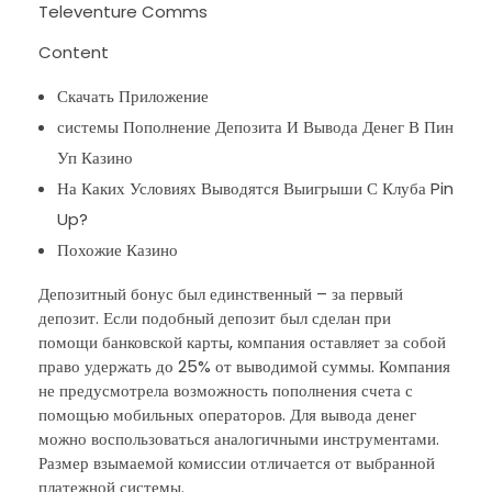
Televenture Comms
Content
Скачать Приложение
системы Пополнение Депозита И Вывода Денег В Пин
Уп Казино
На Каких Условиях Выводятся Выигрыши С Клуба Pin
Up?
Похожие Казино
Депозитный бонус был единственный – за первый
депозит. Если подобный депозит был сделан при
помощи банковской карты, компания оставляет за собой
право удержать до 25% от выводимой суммы. Компания
не предусмотрела возможность пополнения счета с
помощью мобильных операторов. Для вывода денег
можно воспользоваться аналогичными инструментами.
Размер взымаемой комиссии отличается от выбранной
платежной системы.