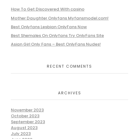
How To Get Discovered With casino
Mother Daughter Onlyfans Myfansmodel.com!
Best Onlyfans Lesbian OnlyFans Now
Best Shemales On Onlyfans Try OnlyFans Site
Asian Girl Only Fans – Best OnlyFans Nudes!
RECENT COMMENTS
ARCHIVES
November 2023
October 2023
September 2023
August 2023
July 2023