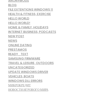
ANONYMOUS
BLOG
FILE EXTENTIONS WINDOWS 11
HEALTH & FITNESS, EXERCISE
HELLO WORLD
HELLO WORLD!
HOME & FAMILY, HOLIDAYS
INTERNET BUSINESS, PODCASTS
NEW POST
NEWS
ONLINE DATING
PRESTAMOS
READY_TEXT
SAMSUNG FIRMWARE
TRAVEL & LEISURE, OUTDOORS
UNCATEGORIZED
UPDATE WINDOWS DRIVER
VEHICLES, BOATS
WINDOWS DLL ERRORS
МИКРОКРЕДИТ
НОВОСТИ ИГРОВОГО МИРА