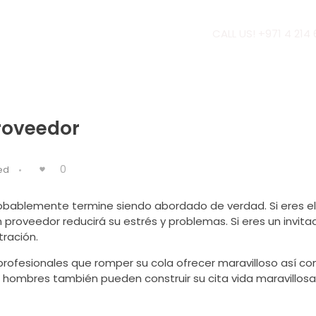
CALL US! +971 4 214
proveedor
0
ed
probablemente termine siendo abordado de verdad. Si eres el 
n proveedor reducirá su estrés y problemas. Si eres un invita
ración.
profesionales que romper su cola ofrecer maravilloso así c
 hombres también pueden construir su cita vida maravillosa.