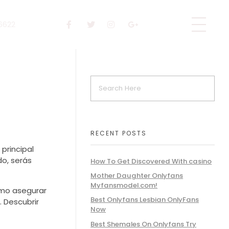
 6622
RECENT POSTS
principal
do, serás
How To Get Discovered With casino
Mother Daughter Onlyfans
Myfansmodel.com!
omo asegurar
Best Onlyfans Lesbian OnlyFans
 Descubrir
Now
Best Shemales On Onlyfans Try