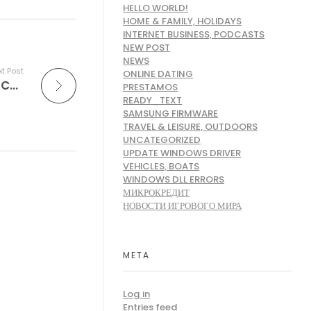
HELLO WORLD!
HOME & FAMILY, HOLIDAYS
INTERNET BUSINESS, PODCASTS
NEW POST
NEWS
t Post
ONLINE DATING
MuslimMarriage: A Free Application That Connects Muslim Singles Internationally Centered On Being Compatible
PRESTAMOS
READY_TEXT
SAMSUNG FIRMWARE
TRAVEL & LEISURE, OUTDOORS
UNCATEGORIZED
UPDATE WINDOWS DRIVER
VEHICLES, BOATS
WINDOWS DLL ERRORS
МИКРОКРЕДИТ
НОВОСТИ ИГРОВОГО МИРА
META
Log in
Entries feed