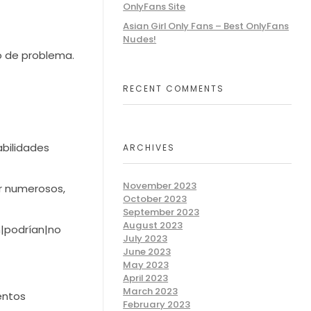
OnlyFans Site
Asian Girl Only Fans – Best OnlyFans
Nudes!
po de problema.
RECENT COMMENTS
abilidades
ARCHIVES
November 2023
or numerosos,
October 2023
September 2023
August 2023
an|podrían|no
July 2023
June 2023
May 2023
April 2023
March 2023
entos
February 2023