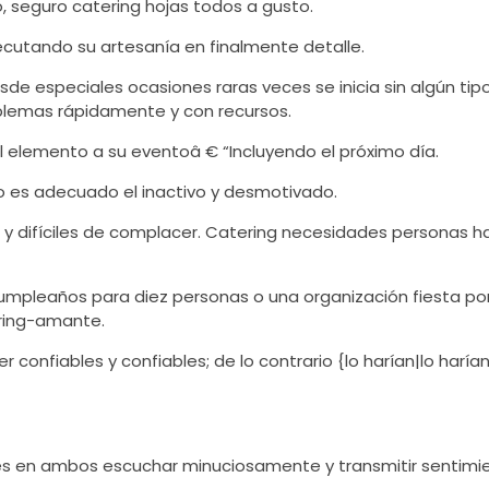
, seguro catering hojas todos a gusto.
jecutando su artesanía en finalmente detalle.
sde especiales ocasiones raras veces se inicia sin algún ti
oblemas rápidamente y con recursos.
l elemento a su eventoâ € “Incluyendo el próximo día.
 no es adecuado el inactivo y desmotivado.
s y difíciles de complacer. Catering necesidades personas h
 cumpleaños para diez personas o una organización fiesta p
ering-amante.
r confiables y confiables; de lo contrario {lo harían|lo harí
s en ambos escuchar minuciosamente y transmitir sentimi