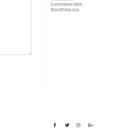
Comments feed
WordPress.org