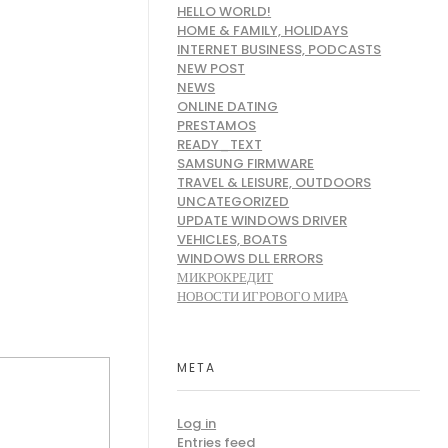
HELLO WORLD!
HOME & FAMILY, HOLIDAYS
INTERNET BUSINESS, PODCASTS
NEW POST
NEWS
ONLINE DATING
PRESTAMOS
READY_TEXT
SAMSUNG FIRMWARE
TRAVEL & LEISURE, OUTDOORS
UNCATEGORIZED
UPDATE WINDOWS DRIVER
VEHICLES, BOATS
WINDOWS DLL ERRORS
МИКРОКРЕДИТ
НОВОСТИ ИГРОВОГО МИРА
META
Log in
Entries feed