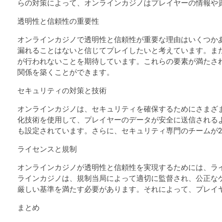
らの対策によって、オンラインカジノはプレイヤーの情報や
透明性と信頼性の重要性
オンラインカジノで透明性と信頼性が重要な理由はいくつか
漏れることはないと信じてプレイしたいと考えています。ま
が行われないことを期待しています。これらの要素が満たさ
関係を築くことができます。
セキュリティの対策と技術
オンラインカジノは、セキュリティを確保するためにさまざまな
化技術を使用して、プレイヤーのデータが安全に送信される
も設定されています。さらに、セキュリティ専門のチームが
ライセンスと規制
オンラインカジノが透明性と信頼性を実現するためには、ラ
ラインカジノは、規制当局によって適切に監督され、公正な
厳しい基準を満たす必要があります。それによって、プレイ
まとめ