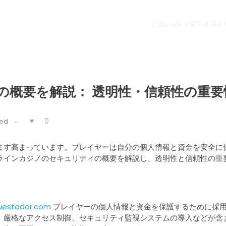
CALL US! +971 4 214
の概要を解説： 透明性・信頼性の重要
0
zed
ます高まっています。プレイヤーは自分の個人情報と資金を安全に
ラインカジノのセキュリティの概要を解説し、透明性と信頼性の重
questador.com
プレイヤーの個人情報と資金を保護するために採
、厳格なアクセス制御、セキュリティ監視システムの導入などが含