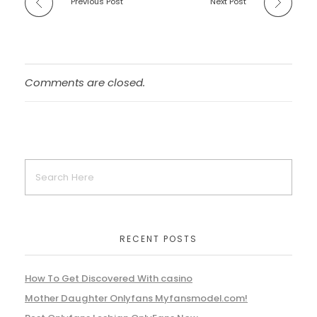
Previous Post
Next Post
Comments are closed.
RECENT POSTS
How To Get Discovered With casino
Mother Daughter Onlyfans Myfansmodel.com!