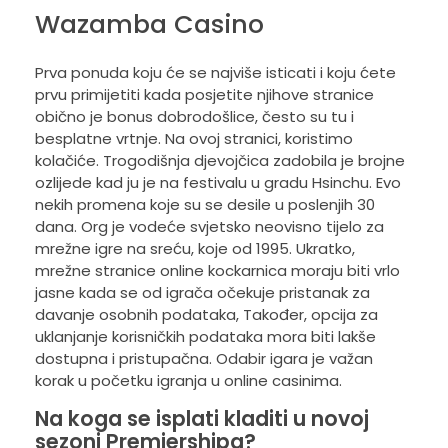
Wazamba Casino
Prva ponuda koju će se najviše isticati i koju ćete
prvu primijetiti kada posjetite njihove stranice
obično je bonus dobrodošlice, često su tu i
besplatne vrtnje. Na ovoj stranici, koristimo
kolačiće. Trogodišnja djevojčica zadobila je brojne
ozlijede kad ju je na festivalu u gradu Hsinchu. Evo
nekih promena koje su se desile u poslenjih 30
dana. Org je vodeće svjetsko neovisno tijelo za
mrežne igre na sreću, koje od 1995. Ukratko,
mrežne stranice online kockarnica moraju biti vrlo
jasne kada se od igrača očekuje pristanak za
davanje osobnih podataka, Također, opcija za
uklanjanje korisničkih podataka mora biti lakše
dostupna i pristupačna. Odabir igara je važan
korak u početku igranja u online casinima.
Na koga se isplati kladiti u novoj
sezoni Premiershipa?