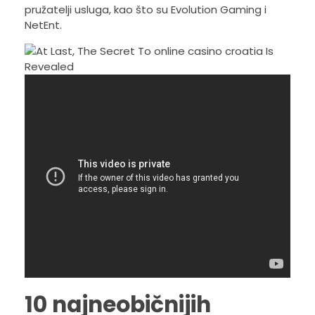
pružatelji usluga, kao što su Evolution Gaming i
NetEnt.
10 najneobičnijih