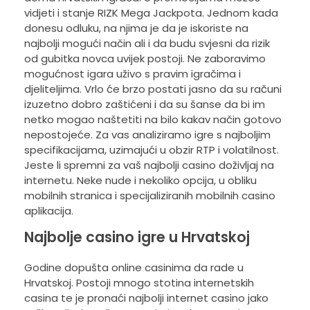
vidjeti i stanje RIZK Mega Jackpota. Jednom kada
donesu odluku, na njima je da je iskoriste na
najbolji mogući način ali i da budu svjesni da rizik
od gubitka novca uvijek postoji. Ne zaboravimo
mogućnost igara uživo s pravim igračima i
djeliteljima. Vrlo će brzo postati jasno da su računi
izuzetno dobro zaštićeni i da su šanse da bi im
netko mogao naštetiti na bilo kakav način gotovo
nepostojeće. Za vas analiziramo igre s najboljim
specifikacijama, uzimajući u obzir RTP i volatilnost.
Jeste li spremni za vaš najbolji casino doživljaj na
internetu. Neke nude i nekoliko opcija, u obliku
mobilnih stranica i specijaliziranih mobilnih casino
aplikacija.
Najbolje casino igre u Hrvatskoj
Godine dopušta online casinima da rade u
Hrvatskoj. Postoji mnogo stotina internetskih
casina te je pronaći najbolji internet casino jako