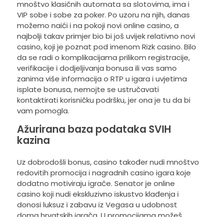
mnoštvo klasičnih automata sa slotovima, ima i
VIP sobe i sobe za poker. Po uzoru na njih, danas
možemo naići i na pokoji novi online casino, a
najbolji takav primjer bio bi još uvijek relativno novi
casino, koji je poznat pod imenom Rizk casino. Bilo
da se radi o komplikacijama prilikom registracije,
verifikacije i dodjeljivanja bonusa ili vas samo
zanima više informacija o RTP u igara i uvjetima
isplate bonusa, nemojte se ustručavati
kontaktirati korisničku podršku, jer ona je tu da bi
vam pomogla.
Ažurirana baza podataka SVIH
kazina
Uz dobrodošli bonus, casino također nudi mnoštvo
redovitih promocija i nagradnih casino igara koje
dodatno motiviraju igrače. Senator je online
casino koji nudi ekskluzivno iskustvo klađenja i
donosi luksuz i zabavu iz Vegasa u udobnost
doma hrvatskih igrača. U promocijama možeš