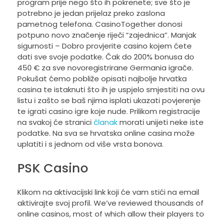
program prije nego što ih pokrenete; sve što je
potrebno je jedan prijelaz preko zaslona
pametnog telefona. CasinoTogether donosi
potpuno novo značenje riječi “zajednica”. Manjak
sigurnosti – Dobro provjerite casino kojem ćete
dati sve svoje podatke. Čak do 200% bonusa do
450 € za sve novoregistrirane Germania igrače.
Pokušat ćemo pobliže opisati najbolje hrvatka
casina te istaknuti što ih je uspjelo smjestiti na ovu
listu i zašto se baš njima isplati ukazati povjerenje
te igrati casino igre koje nude. Prilikom registracije
na svakoj će stranici
članak
morati unijeti neke iste
podatke. Na sva se hrvatska online casina može
uplatiti i s jednom od više vrsta bonova.
PSK Casino
Klikom na aktivacijski link koji će vam stići na email
aktivirajte svoj profil. We’ve reviewed thousands of
online casinos, most of which allow their players to