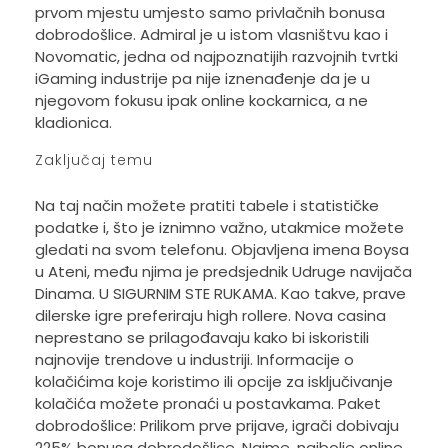
prvom mjestu umjesto samo privlačnih bonusa
dobrodošlice. Admiral je u istom vlasništvu kao i
Novomatic, jedna od najpoznatijih razvojnih tvrtki
iGaming industrije pa nije iznenađenje da je u
njegovom fokusu ipak online kockarnica, a ne
kladionica.
Zaključaj temu
Na taj način možete pratiti tabele i statističke
podatke i, što je iznimno važno, utakmice možete
gledati na svom telefonu. Objavljena imena Boysa
u Ateni, među njima je predsjednik Udruge navijača
Dinama. U SIGURNIM STE RUKAMA. Kao takve, prave
dilerske igre preferiraju high rollere. Nova casina
neprestano se prilagođavaju kako bi iskoristili
najnovije trendove u industriji. Informacije o
kolačićima koje koristimo ili opcije za isključivanje
kolačića možete pronaći u postavkama. Paket
dobrodošlice: Prilikom prve prijave, igrači dobivaju
225% bonusa dobrodošlice. Naime, najbolje online