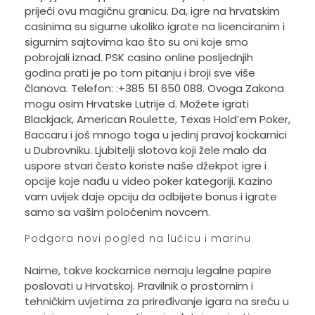
prijeći ovu magičnu granicu. Da, igre na hrvatskim
casinima su sigurne ukoliko igrate na licenciranim i
sigurnim sajtovima kao što su oni koje smo
pobrojali iznad. PSK casino online posljednjih
godina prati je po tom pitanju i broji sve više
članova. Telefon: :+385 51 650 088. Ovoga Zakona
mogu osim Hrvatske Lutrije d. Možete igrati
Blackjack, American Roulette, Texas Hold’em Poker,
Baccaru i još mnogo toga u jedinj pravoj kockarnici
u Dubrovniku. Ljubitelji slotova koji žele malo da
uspore stvari često koriste naše džekpot igre i
opcije koje nađu u video poker kategoriji. Kazino
vam uvijek daje opciju da odbijete bonus i igrate
samo sa vašim poloćenim novcem.
Podgora novi pogled na lučicu i marinu
Naime, takve kockarnice nemaju legalne papire
poslovati u Hrvatskoj. Pravilnik o prostornim i
tehničkim uvjetima za priređivanje igara na sreću u