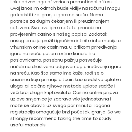
take advantage of various promotional offers.
Ovaj iznos im odmah bude vidljiv na računu i mogu
ga koristiti za igranje igara na sreću. Nema
potrebe za dugim čekanjem ili preuzimanjem
softvera. Sve ove igre možete pronaći na
provjerenim casino s našeg popisa. Zadatak
našeg tima je pružiti igračima istinite informacije o
vrhunskim online casinima. O prilikom priređivanja
igara na sreću putem online kanala ili u
poslovnicama, posebnu pažnju posvećuje
načelima društveno odgovornog priređivanja igara
na sreću. Kao što samo ime kaže, radi se o
casinima koja primaju bitcoin kao sredstvo uplate i
uloga, ali obično njihove metode uplate sadrže i
veći broj drugih kriptovaluta. Casino online prijava
uz ove smjernice je zapravo vrlo jednostavna i
može se obaviti uz svega par minuta. Lagana
registracija omogućuje brzi početak igranja. So we
strongly recommend taking the time to study
useful materials.