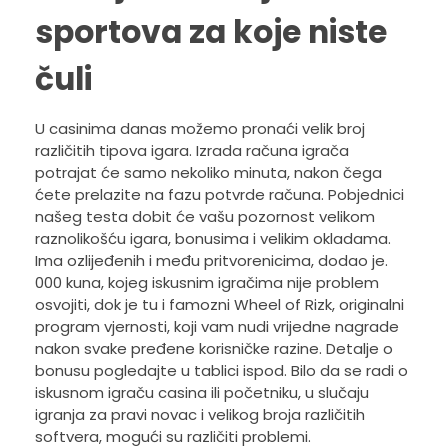
sportova za koje niste
čuli
U casinima danas možemo pronaći velik broj
različitih tipova igara. Izrada računa igrača
potrajat će samo nekoliko minuta, nakon čega
ćete prelazite na fazu potvrde računa. Pobjednici
našeg testa dobit će vašu pozornost velikom
raznolikošću igara, bonusima i velikim okladama.
Ima ozlijeđenih i među pritvorenicima, dodao je.
000 kuna, kojeg iskusnim igračima nije problem
osvojiti, dok je tu i famozni Wheel of Rizk, originalni
program vjernosti, koji vam nudi vrijedne nagrade
nakon svake pređene korisničke razine. Detalje o
bonusu pogledajte u tablici ispod. Bilo da se radi o
iskusnom igraču casina ili početniku, u slučaju
igranja za pravi novac i velikog broja različitih
softvera, mogući su različiti problemi.