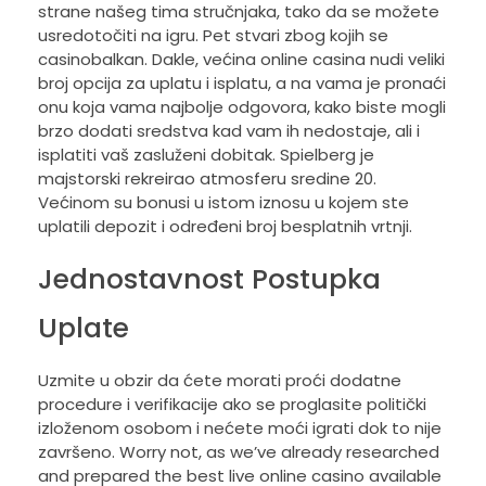
strane našeg tima stručnjaka, tako da se možete
usredotočiti na igru. Pet stvari zbog kojih se
casinobalkan. Dakle, većina online casina nudi veliki
broj opcija za uplatu i isplatu, a na vama je pronaći
onu koja vama najbolje odgovora, kako biste mogli
brzo dodati sredstva kad vam ih nedostaje, ali i
isplatiti vaš zasluženi dobitak. Spielberg je
majstorski rekreirao atmosferu sredine 20.
Većinom su bonusi u istom iznosu u kojem ste
uplatili depozit i određeni broj besplatnih vrtnji.
Jednostavnost Postupka
Uplate
Uzmite u obzir da ćete morati proći dodatne
procedure i verifikacije ako se proglasite politički
izloženom osobom i nećete moći igrati dok to nije
završeno. Worry not, as we’ve already researched
and prepared the best live online casino available