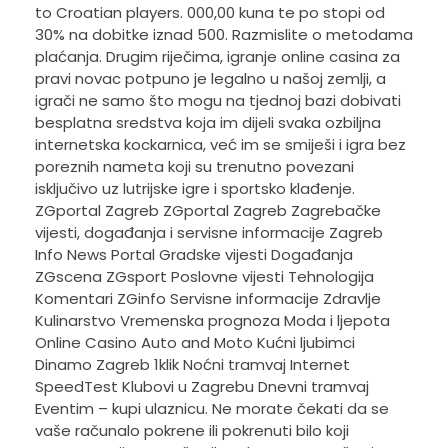
to Croatian players. 000,00 kuna te po stopi od
30% na dobitke iznad 500. Razmislite o metodama
plaćanja. Drugim riječima, igranje online casina za
pravi novac potpuno je legalno u našoj zemlji, a
igrači ne samo što mogu na tjednoj bazi dobivati
besplatna sredstva koja im dijeli svaka ozbiljna
internetska kockarnica, već im se smiješi i igra bez
poreznih nameta koji su trenutno povezani
isključivo uz lutrijske igre i sportsko klađenje.
ZGportal Zagreb ZGportal Zagreb Zagrebačke
vijesti, događanja i servisne informacije Zagreb
Info News Portal Gradske vijesti Događanja
ZGscena ZGsport Poslovne vijesti Tehnologija
Komentari ZGinfo Servisne informacije Zdravlje
Kulinarstvo Vremenska prognoza Moda i ljepota
Online Casino Auto and Moto Kućni ljubimci
Dinamo Zagreb 1klik Noćni tramvaj Internet
SpeedTest Klubovi u Zagrebu Dnevni tramvaj
Eventim – kupi ulaznicu. Ne morate čekati da se
vaše računalo pokrene ili pokrenuti bilo koji